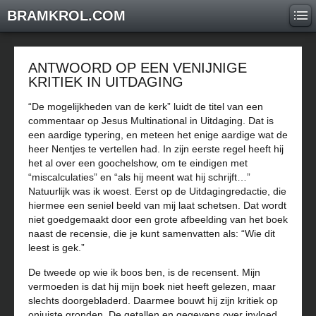
BRAMKROL.COM
ANTWOORD OP EEN VENIJNIGE
KRITIEK IN UITDAGING
“De mogelijkheden van de kerk” luidt de titel van een
commentaar op Jesus Multinational in Uitdaging. Dat is
een aardige typering, en meteen het enige aardige wat de
heer Nentjes te vertellen had. In zijn eerste regel heeft hij
het al over een goochelshow, om te eindigen met
“miscalculaties” en “als hij meent wat hij schrijft…”
Natuurlijk was ik woest. Eerst op de Uitdagingredactie, die
hiermee een seniel beeld van mij laat schetsen. Dat wordt
niet goedgemaakt door een grote afbeelding van het boek
naast de recensie, die je kunt samenvatten als: “Wie dit
leest is gek.”
De tweede op wie ik boos ben, is de recensent. Mijn
vermoeden is dat hij mijn boek niet heeft gelezen, maar
slechts doorgebladerd. Daarmee bouwt hij zijn kritiek op
onjuiste gronden. De getallen en gegevens over invloed,