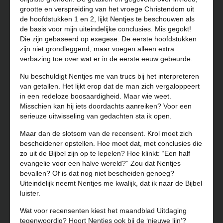
grootte en verspreiding van het vroege Christendom uit
de hoofdstukken 1 en 2, lijkt Nentjes te beschouwen als
de basis voor mijn uiteindelijke conclusies. Mis gegokt!
Die zijn gebaseerd op exegese. De eerste hoofdstukken
zijn niet grondleggend, maar voegen alleen extra
verbazing toe over wat er in de eerste eeuw gebeurde.
Nu beschuldigt Nentjes me van trucs bij het interpreteren
van getallen. Het lijkt erop dat de man zich vergaloppeert
in een redeloze boosaardigheid. Maar wie weet.
Misschien kan hij iets doordachts aanreiken? Voor een
serieuze uitwisseling van gedachten sta ik open.
Maar dan de slotsom van de recensent. Krol moet zich
bescheidener opstellen. Hoe moet dat, met conclusies die
zo uit de Bijbel zijn op te lepelen? Hoe klinkt: “Een half
evangelie voor een halve wereld?” Zou dat Nentjes
bevallen? Of is dat nog niet bescheiden genoeg?
Uiteindelijk neemt Nentjes me kwalijk, dat ik naar de Bijbel
luister.
Wat voor recensenten kiest het maandblad Uitdaging
tegenwoordig? Hoort Nentjes ook bij de ‘nieuwe lijn’?