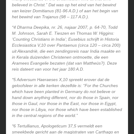
believed in Christ.”
Dat was op het eind van het bewind
van keizer Domitianus (81-96 A.D.) of aan het begin van
het bewind van Trajanus (98 – 117 A.D.).
*4 Dharma Deepika, nr. 26, najaar 2007, p. 64-70, Todd
M. Johnson, Sarah E. Tieszen en Thomas W. Higgins:
‘Counting Christians in India’; Eusebius schrijft in Historia
Ecclesiastica V,10 over Pantaenus (circa 120 – circa 200)
uit Alexandrië, die een zendingsreis naar India maakte en
in Kerala duizenden Christenen ontmoette, die een
Aramees Evangelie bezaten (dat van Mattheüs?).
Deze
reis dateert van voor het jaar 180 A.D.
*5 Adversum Haeraeses X,10 spreekt erover dat de
geloofsleer in alle kerken dezelfde is: “For the Churches
which have been planted in Germany do not believe or
hand down anything different, nor do those in Spain, nor
those in Gaul, nor those in the East, nor those in Egypt,
nor those in Libya, nor those which have been established
in the central regions of the world.”
*6
Tertullianus, Apologeticum 37,5 vermeldt een
smeekbede gericht aan de magistraten van Carthago en