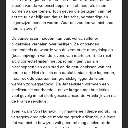
ideeën van de wetenschapper min of meer als feiten
worden aangenomen. Toch geven die getuigen van het
eerste uur er blijk van dat ze kritische, verstandige en
eigenwijze mensen waren. Waarom zouden we niet naar
hen luisteren?
De Jansenisten hadden hun buik vol van allerlei
bijgelovige verhalen over heiligen. Ze ontkenden
grotendeels de waarde van de zeer oude martyriologiën
(beschrijvingen van de levens van martelaren), de (niet
altijd correcte) lijsten met opsommingen van alle
bisschoppen van een stad en de getuigenissen van het
eerste uur. Niet slechts een aantal fantasierijke legenden,
maar ook de daaraan ten grondslag liggende feiten
werden zo weggegooid. De Jansenisten vormden een
intellectuele voorhoede – en ze kregen met hun kritiek
veel gevolg in het sterk geseculariseerde Frankrijk van na
de Franse revolutie.
Toen kwam Von Harnack. Hij maakte een diepe indruk. Hij
vertegenwoordigde de moderne geschiedkunde, die leert
dat wat niet te bewijzen valt geen rol mag spelen bij de