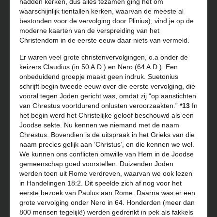
hadden kerken, dus alles tezamen ging het om
waarschijnlijk tientallen kerken, waarvan de meeste al
bestonden voor de vervolging door Plinius), vind je op de
moderne kaarten van de verspreiding van het
Christendom in de eerste eeuw daar niets van vermeld.
Er waren veel grote christenvervolgingen, o.a onder de
keizers Claudius (in 50 A.D.) en Nero (64 A.D.). Een
onbeduidend groepje maakt geen indruk. Suetonius
schrijft begin tweede eeuw over die eerste vervolging, die
vooral tegen Joden gericht was, omdat zij “op aanstichten
van Chrestus voortdurend onlusten veroorzaakten.”
*13
In
het begin werd het Christelijke geloof beschouwd als een
Joodse sekte. Nu kennen we niemand met de naam
Chrestus. Bovendien is de uitspraak in het Grieks van die
naam precies gelijk aan ‘Christus’, en die kennen we wel.
We kunnen ons conflicten omwille van Hem in de Joodse
gemeenschap goed voorstellen. Duizenden Joden
werden toen uit Rome verdreven, waarvan we ook lezen
in Handelingen 18:2. Dit speelde zich af nog voor het
eerste bezoek van Paulus aan Rome. Daarna was er een
grote vervolging onder Nero in 64. Honderden (meer dan
800 mensen tegelijk!) werden gedrenkt in pek als fakkels