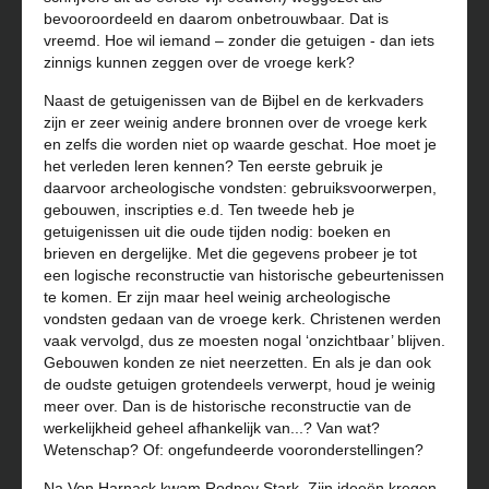
bevooroordeeld en daarom onbetrouwbaar. Dat is
vreemd. Hoe wil iemand – zonder die getuigen - dan iets
zinnigs kunnen zeggen over de vroege kerk?
Naast de getuigenissen van de Bijbel en de kerkvaders
zijn er zeer weinig andere bronnen over de vroege kerk
en zelfs die worden niet op waarde geschat. Hoe moet je
het verleden leren kennen? Ten eerste gebruik je
daarvoor archeologische vondsten: gebruiksvoorwerpen,
gebouwen, inscripties e.d. Ten tweede heb je
getuigenissen uit die oude tijden nodig: boeken en
brieven en dergelijke. Met die gegevens probeer je tot
een logische reconstructie van historische gebeurtenissen
te komen. Er zijn maar heel weinig archeologische
vondsten gedaan van de vroege kerk. Christenen werden
vaak vervolgd, dus ze moesten nogal ‘onzichtbaar’ blijven.
Gebouwen konden ze niet neerzetten. En als je dan ook
de oudste getuigen grotendeels verwerpt, houd je weinig
meer over. Dan is de historische reconstructie van de
werkelijkheid geheel afhankelijk van...? Van wat?
Wetenschap? Of: ongefundeerde vooronderstellingen?
Na Von Harnack kwam Rodney Stark. Zijn ideeën kregen