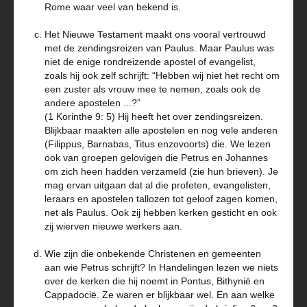
Rome waar veel van bekend is.
Het Nieuwe Testament maakt ons vooral vertrouwd
met de zendingsreizen van Paulus. Maar Paulus was
niet de enige rondreizende apostel of evangelist,
zoals hij ook zelf schrijft: “Hebben wij niet het recht om
een zuster als vrouw mee te nemen, zoals ook de
andere apostelen ...?”
(1 Korinthe 9: 5) Hij heeft het over zendingsreizen.
Blijkbaar maakten alle apostelen en nog vele anderen
(Filippus, Barnabas, Titus enzovoorts) die. We lezen
ook van groepen gelovigen die Petrus en Johannes
om zich heen hadden verzameld (zie hun brieven). Je
mag ervan uitgaan dat al die profeten, evangelisten,
leraars en apostelen tallozen tot geloof zagen komen,
net als Paulus. Ook zij hebben kerken gesticht en ook
zij wierven nieuwe werkers aan.
Wie zijn die onbekende Christenen en gemeenten
aan wie Petrus schrijft? In Handelingen lezen we niets
over de kerken die hij noemt in Pontus, Bithynië en
Cappadocië. Ze waren er blijkbaar wel. En aan welke