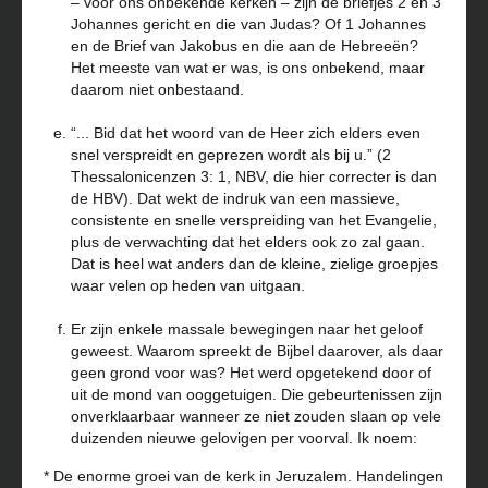
– voor ons onbekende kerken – zijn de briefjes 2 en 3
Johannes gericht en die van Judas? Of 1 Johannes
en de Brief van Jakobus en die aan de Hebreeën?
Het meeste van wat er was, is ons onbekend, maar
daarom niet onbestaand.
“... Bid dat het woord van de Heer zich elders even
snel verspreidt en geprezen wordt als bij u.” (2
Thessalonicenzen 3: 1, NBV, die hier correcter is dan
de HBV). Dat wekt de indruk van een massieve,
consistente en snelle verspreiding van het Evangelie,
plus de verwachting dat het elders ook zo zal gaan.
Dat is heel wat anders dan de kleine, zielige groepjes
waar velen op heden van uitgaan.
Er zijn enkele massale bewegingen naar het geloof
geweest. Waarom spreekt de Bijbel daarover, als daar
geen grond voor was? Het werd opgetekend door of
uit de mond van ooggetuigen. Die gebeurtenissen zijn
onverklaarbaar wanneer ze niet zouden slaan op vele
duizenden nieuwe gelovigen per voorval. Ik noem:
* De enorme groei van de kerk in Jeruzalem. Handelingen