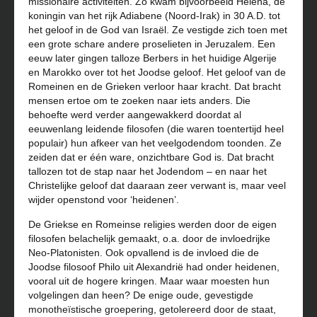
missionaire activiteiten. Zo kwam bijvoorbeeld Helena, de
koningin van het rijk Adiabene (Noord-Irak) in 30 A.D. tot
het geloof in de God van Israël. Ze vestigde zich toen met
een grote schare andere proselieten in Jeruzalem. Een
eeuw later gingen talloze Berbers in het huidige Algerije
en Marokko over tot het Joodse geloof. Het geloof van de
Romeinen en de Grieken verloor haar kracht. Dat bracht
mensen ertoe om te zoeken naar iets anders. Die
behoefte werd verder aangewakkerd doordat al
eeuwenlang leidende filosofen (die waren toentertijd heel
populair) hun afkeer van het veelgodendom toonden. Ze
zeiden dat er één ware, onzichtbare God is. Dat bracht
tallozen tot de stap naar het Jodendom – en naar het
Christelijke geloof dat daaraan zeer verwant is, maar veel
wijder openstond voor ‘heidenen’.
De Griekse en Romeinse religies werden door de eigen
filosofen belachelijk gemaakt, o.a. door de invloedrijke
Neo-Platonisten. Ook opvallend is de invloed die de
Joodse filosoof Philo uit Alexandrië had onder heidenen,
vooral uit de hogere kringen. Maar waar moesten hun
volgelingen dan heen? De enige oude, gevestigde
monotheïstische groepering, getolereerd door de staat,