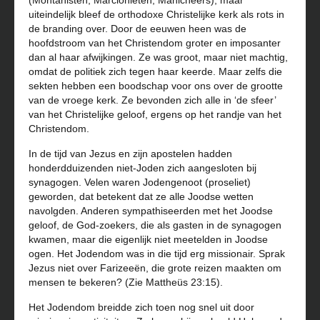
(Montanisten, Marcionieten, Manicheërs), maar
uiteindelijk bleef de orthodoxe Christelijke kerk als rots in
de branding over. Door de eeuwen heen was de
hoofdstroom van het Christendom groter en imposanter
dan al haar afwijkingen. Ze was groot, maar niet machtig,
omdat de politiek zich tegen haar keerde. Maar zelfs die
sekten hebben een boodschap voor ons over de grootte
van de vroege kerk. Ze bevonden zich alle in ‘de sfeer’
van het Christelijke geloof, ergens op het randje van het
Christendom.
In de tijd van Jezus en zijn apostelen hadden
honderdduizenden niet-Joden zich aangesloten bij
synagogen. Velen waren Jodengenoot (proseliet)
geworden, dat betekent dat ze alle Joodse wetten
navolgden. Anderen sympathiseerden met het Joodse
geloof, de God-zoekers, die als gasten in de synagogen
kwamen, maar die eigenlijk niet meetelden in Joodse
ogen. Het Jodendom was in die tijd erg missionair. Sprak
Jezus niet over Farizeeën, die grote reizen maakten om
mensen te bekeren? (Zie Mattheüs 23:15).
Het Jodendom breidde zich toen nog snel uit door