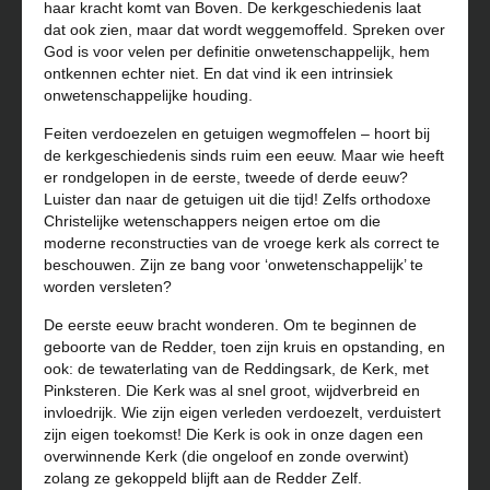
haar kracht komt van Boven. De kerkgeschiedenis laat
dat ook zien, maar dat wordt weggemoffeld. Spreken over
God is voor velen per definitie onwetenschappelijk, hem
ontkennen echter niet. En dat vind ik een intrinsiek
onwetenschappelijke houding.
Feiten verdoezelen en getuigen wegmoffelen – hoort bij
de kerkgeschiedenis sinds ruim een eeuw. Maar wie heeft
er rondgelopen in de eerste, tweede of derde eeuw?
Luister dan naar de getuigen uit die tijd! Zelfs orthodoxe
Christelijke wetenschappers neigen ertoe om die
moderne reconstructies van de vroege kerk als correct te
beschouwen. Zijn ze bang voor ‘onwetenschappelijk’ te
worden versleten?
De eerste eeuw bracht wonderen. Om te beginnen de
geboorte van de Redder, toen zijn kruis en opstanding, en
ook: de tewaterlating van de Reddingsark, de Kerk, met
Pinksteren. Die Kerk was al snel groot, wijdverbreid en
invloedrijk. Wie zijn eigen verleden verdoezelt, verduistert
zijn eigen toekomst! Die Kerk is ook in onze dagen een
overwinnende Kerk (die ongeloof en zonde overwint)
zolang ze gekoppeld blijft aan de Redder Zelf.