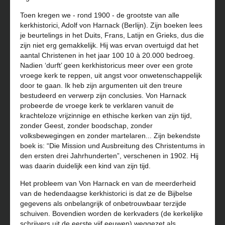
Toen kregen we - rond 1900 - de grootste van alle
kerkhistorici, Adolf von Harnack (Berlijn). Zijn boeken lees
je beurtelings in het Duits, Frans, Latijn en Grieks, dus die
zijn niet erg gemakkelijk. Hij was ervan overtuigd dat het
aantal Christenen in het jaar 100 10 à 20.000 bedroeg.
Nadien ‘durft’ geen kerkhistoricus meer over een grote
vroege kerk te reppen, uit angst voor onwetenschappelijk
door te gaan. Ik heb zijn argumenten uit den treure
bestudeerd en verwerp zijn conclusies. Von Harnack
probeerde de vroege kerk te verklaren vanuit de
krachteloze vrijzinnige en ethische kerken van zijn tijd,
zonder Geest, zonder boodschap, zonder
volksbewegingen en zonder martelaren... Zijn bekendste
boek is: “Die Mission und Ausbreitung des Christentums in
den ersten drei Jahrhunderten”, verschenen in 1902. Hij
was daarin duidelijk een kind van zijn tijd.
Het probleem van Von Harnack en van de meerderheid
van de hedendaagse kerkhistorici is dat ze de Bijbelse
gegevens als onbelangrijk of onbetrouwbaar terzijde
schuiven. Bovendien worden de kerkvaders (de kerkelijke
schrijvers uit de eerste vijf eeuwen) weggezet als