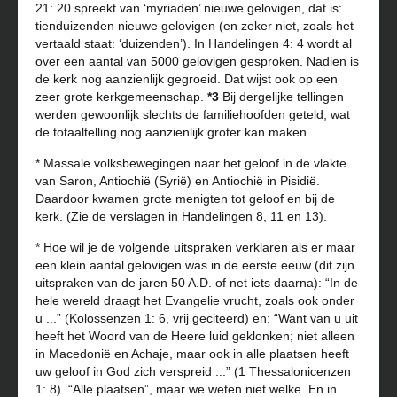
21: 20 spreekt van ‘myriaden’ nieuwe gelovigen, dat is:
tienduizenden nieuwe gelovigen (en zeker niet, zoals het
vertaald staat: ‘duizenden’). In Handelingen 4: 4 wordt al
over een aantal van 5000 gelovigen gesproken. Nadien is
de kerk nog aanzienlijk gegroeid. Dat wijst ook op een
zeer grote kerkgemeenschap.
*3
Bij dergelijke tellingen
werden gewoonlijk slechts de familiehoofden geteld, wat
de totaaltelling nog aanzienlijk groter kan maken.
* Massale volksbewegingen naar het geloof in de vlakte
van Saron, Antiochië (Syrië) en Antiochië in Pisidië.
Daardoor kwamen grote menigten tot geloof en bij de
kerk. (Zie de verslagen in Handelingen 8, 11 en 13).
* Hoe wil je de volgende uitspraken verklaren als er maar
een klein aantal gelovigen was in de eerste eeuw (dit zijn
uitspraken van de jaren 50 A.D. of net iets daarna): “In de
hele wereld draagt het Evangelie vrucht, zoals ook onder
u ...” (Kolossenzen 1: 6, vrij geciteerd) en: “Want van u uit
heeft het Woord van de Heere luid geklonken; niet alleen
in Macedonië en Achaje, maar ook in alle plaatsen heeft
uw geloof in God zich verspreid ...” (1 Thessalonicenzen
1: 8). “Alle plaatsen”, maar we weten niet welke. En in