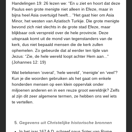
Handelingen 19: 26 lezen we: “En u ziet en hoort dat deze
Paulus een grote menigte niet alleen in Efeze, maar in
bijna heel Asia overtuigd heeft... “Het gaat hier om Asia
Minor, het westen van Aziatisch Turkije. Die grote menigte
bevond zich niet slechts in de grote stad Efeze, maar
blijkbaar ook verspreid over de hele provincie. Deze
uitspraak komt uit de mond van tegenstanders van de
kerk, dus niet bepaald mensen die de kerk zullen
ophemelen. Zo gebeurde dat al eerder ten tijde van
Jezus: “Zie, de hele wereld loopt achter Hem aan...“
(Johannes 12: 19)
Wat betekenen ‘overal’, ‘hele wereld’, ‘menigte’ en ‘veel’?
Kun je die woorden gebruiken als het gaat om enkele
honderden mensen op een klein oppervlak onder
miljoenen anderen en in een reuze groot wereldrijk? Zelfs
al zijn dit zeer algemene termen, ze hebben ons wel iets
te vertellen.
Gegevens uit Christelijke historische bronnen
In het jaar 167 A.D. schreef paus Soter van Rome