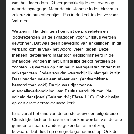
was het Jodendom. Dit vergemakkelijkte een overstap
naar de synagoge. Maar de niet-Joodse leden bleven in
zekere zin buitenbeentjes. Pas in de kerk telden ze voor
‘vol’ mee.
We zien in Handelingen hoe juist de proselieten en
‘godvrezenden’ uit de synagogen voor Christus werden
gewonnen. Dat was geen beweging van enkelingen. In dit
verband kom je vaak het woord ‘velen’ tegen. Deze
mensen, getolereerd maar toch gediscrimineerd in de
synagoge, vonden in het Christelijke geloof hetgeen ze
zochten. Zij werden op hun beurt evangelisten onder hun
volksgenoten. Joden zou dat waarschijnlijk niet gelukt zijn.
Daar hadden velen een afkeer van. (Antisemitisme
bestond toen ook!) De tijd was rijp voor de
evangelieverkondiging, wat Paulus aanduidt met: ‘de
volheid der tijden’ (Galaten 4:4; Efeze 1:10). Ook dit wijst
op een grote eerste-eeuwse kerk.
Er is vanaf het eind van de eerste eeuw een uitgebreide
Christelijke lectuur. Brieven en boeken werden van de ene
gemeente naar de andere gezonden en met zorg
bewaard. Dat duidt op een grote gemeenschap. Ook de