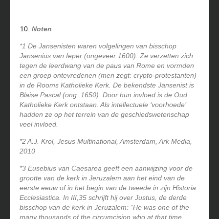
Noten
*1 De Jansenisten waren volgelingen van bisschop
Jansenius van Ieper (ongeveer 1600). Ze verzetten zich
tegen de leerdwang van de paus van Rome en vormden
een groep ontevredenen (men zegt: crypto-protestanten)
in de Rooms Katholieke Kerk. De bekendste Jansenist is
Blaise Pascal (ong. 1650). Door hun invloed is de Oud
Katholieke Kerk ontstaan. Als intellectuele ‘voorhoede’
hadden ze op het terrein van de geschiedswetenschap
veel invloed.
*2 A.J. Krol, Jesus Multinational, Amsterdam, Ark Media,
2010
*3 Eusebius van Caesarea geeft een aanwijzing voor de
grootte van de kerk in Jeruzalem aan het eind van de
eerste eeuw of in het begin van de tweede in zijn Historia
Ecclesiastica.
In III,35 schrijft hij over Justus, de derde
bisschop van de kerk in Jeruzalem: “He was one of the
many thousands of the circumcision who at that time