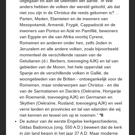
uitgegaan tot aan de uiteinden der aarde.’ In Wie
anders hebben de volken der wereld geloofd, als dat
niet zou zijn in de Christus die reeds gekomen is? ...
Parten, Meden, Elamieten en de inwoners van
Mesopotamië, Armenië, Frygië, Cappadocië en de
inwoners van Pontus en Azië en Pamfilië, bewoners
van Egypte en die van Afrika voorbij Cyrene,
Romeinen en anderen onder hen, zelfs Joden in
Jeruzalem en alle andere volken, zoals bijvoorbeeld
momenteel de verschillende rassen van de
Getulianen (d.i. Berbers, toevoeging AJK) en tal van
gebieden van de Moren, het hele oppervlak van
Spanje en de verschillende volken in Gallië, de
woongebieden van de Britten - ontoegankelijk voor de
Romeinen, maar onderworpen aan Christus - en die
van de Sarmatianen en Daciërs (Oekraïne, Hongarije
en Roemenië, toevoeging AJK) en Germanen en
Skythen (Oekraïne, Rusland, toevoeging AJK) en veel
verre landen en provincies en tal van eilanden die wij
niet kennen en teveel om op te noemen.”
*8
De auteur van de eerste Engelse kerkgeschiedenis,
Gildas Badonicus (ong. 550 A.D.) beweert dat de kerk
in zijn land begon in het jaar 37 A.D. Maar moderne