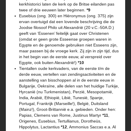
kerkhistorici laten de kerk op de Britse eilanden pas
twee of drie eeuwen later beginnen.
*9
Eusebius (ong. 300) en Hiëronymus (ong. 375) zijn
ervan overtuigd dat een lovende beschrijving die de
Joodse filosoof Philo uit Alexandrië (20 v.C.-50A.D.)
geeft van ‘Essenen’ feitelijk gaat over Christenen
(omdat er geen grote Esseense groepen waren in
Egypte en de genoemde gebruiken niet Esseens zijn,
maar passen bij de vroege kerk. Zij zijn in zijn tijd, dus
in het begin van de eerste eeuw, al verspreid over
Egypte, ook buiten Alexandrië!)
*10
Tientallen oude kerkvaders, van de eerste t/m de
derde eeuw, vertellen van zendingsactiviteiten en de
aanstelling van bisschoppen al in de eerste eeuw in
Bulgarije, Oekraïne, alle delen van het huidige Turkije,
Hyrcanië (nu Turkmenistan), Perzië, Mesopotamië,
India, Arabië, Ethiopië, Libië, Tunesië, Spanje,
Portugal, Frankrijk (Marseille!), België, Duitsland
(Mainz!), Groot-Brittannië e.a. gebieden. Onder hen:
Papias, Clemens van Rome, Justinus Martyr
*11
,
Origenes, Eusebius, Tertullianus, Dorotheüs,
Hippolytus, Lactantius
*12
, Ammonius Saccas e.a. Al