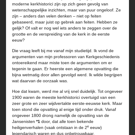
moderne kerkhistorici zijn op zich geen gevolg van
wetenschappelijke inzichten, maar van puur ongeloof. Ze
zijn – anders dan velen denken – niet op feiten
gebaseerd, maar juist op gebrek aan feiten. Hebben ze
gelijk? Of valt er nog wel iets anders te zeggen over de
grootte en de verspreiding van de kerk in de eerste
eeuw?
Die vraag leeft bij me vanaf mijn studietijd. Ik vond de
argumenten van mijn professoren van Kerkgeschiedenis
ontoereikend maar miste toen de argumenten om er
tegenin te gaan. Er heerste een algemene opvatting die
bijna wetmatig door allen gevolgd werd. Ik wilde begrijpen
wat daarvan de oorzaak was.
Hoe dat kwam, werd me al vrij snel duidelijk. Tot ongeveer
1900 waren de meeste kerkhistorici overtuigd van een
zeer grote en zeer wijdvertakte eerste-eeuwse kerk. Maar
toen stond die opvatting al enige tijd onder druk. Vanaf
ongeveer 1800 drong namelijk de opvatting van de
Jansenisten
*1
door, dat alle toen bekende
e
heiligenverhalen (vaak ontstaan in de 2
eeuw)
legendarisch waren en dus onbetrouwbaar.