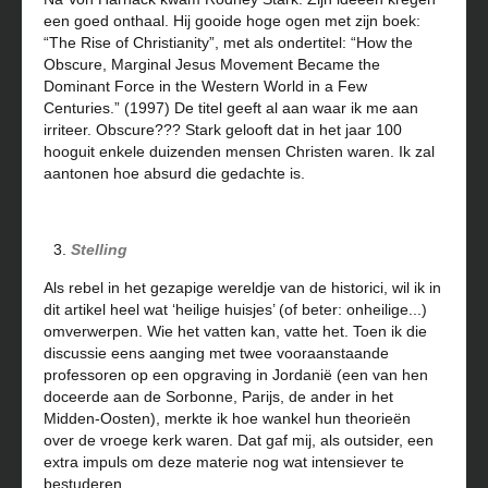
een goed onthaal. Hij gooide hoge ogen met zijn boek:
“The Rise of Christianity”, met als ondertitel: “How the
Obscure, Marginal Jesus Movement Became the
Dominant Force in the Western World in a Few
Centuries.” (1997) De titel geeft al aan waar ik me aan
irriteer. Obscure??? Stark gelooft dat in het jaar 100
hooguit enkele duizenden mensen Christen waren. Ik zal
aantonen hoe absurd die gedachte is.
Stelling
Als rebel in het gezapige wereldje van de historici, wil ik in
dit artikel heel wat ‘heilige huisjes’ (of beter: onheilige...)
omverwerpen. Wie het vatten kan, vatte het. Toen ik die
discussie eens aanging met twee vooraanstaande
professoren op een opgraving in Jordanië (een van hen
doceerde aan de Sorbonne, Parijs, de ander in het
Midden-Oosten), merkte ik hoe wankel hun theorieën
over de vroege kerk waren. Dat gaf mij, als outsider, een
extra impuls om deze materie nog wat intensiever te
bestuderen.