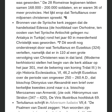
was geworden.” De 28 Romeinse legioenen telden
samen 168.000 - 200.000 soldaten, en er waren 36 of
meer provincies. Het lijkt erop dat Tertullianus over
miljoenen christenen spreekt.
*6
Bronnen van de Syrische kerk zeggen dat de
handelsstad Edessa (de hoofdstad van Osrhoëne, ten
oosten van het Syrische Antiochië gelegen nu:
Antakya in Turkije) rond het jaar 60 in meerderheid
Christelijk was geworden.
*7
Dit wordt nog
onderstreept door wat Tertullianus en Eusebius (324)
vertellen, namelijk dat er in 110 al een grote
vervolging van Christenen was in dat land. (Moderne
kerkhistorici stellen het begin van de kerk aldaar op
het jaar 301, met de bekering van koning Trdat III.) In
zijn Historia Ecclesiastica, VI, 46,2 schrijft Eusebius
over de periode van ongeveer 250 – 260 A.D., dat
bisschop Dionysius van Alexandrië een brief over
kerkelijke kwesties zond naar o.a. bisschop
Merozames van Armenië; (zie ook: Hiëronymus van
Stridon (347 – 420), De Viris Illustribus hoofdstuk 69.
Tertulianus schrijft in
Adversum Iudaios
VII,4: “De
Psalmen van David zeggen: ‘Hun woorden zijn