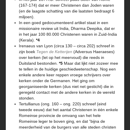
(167-174) dat er meer Christenen dan Joden waren
(en de laagste schatting van die laatsten bedraagt 6
miljoen).
In een goed gedocumenteerd artikel staat in een
missionaire review uit India, Dharma Deepika, dat er
in het jaar 100 80.000 Christenen waren in Zuid-India
(Kerala).
*4
Irenaeus van Lyon (circa 130 – circa 202) schreef in
zijn boek
Tegen de Ketterijen
(Adversus Haeraeses)
over kerken (let op het meervoud) die reeds in
Duitsland bestonden.
*5
Maar dat lijkt niet zozeer mee
te tellen in de huidige geschiedwetenschap. Nog een
enkele andere keer reppen vroege schrijvers over
kerken onder de Germanen. Het ging om
georganiseerde kerken (dus niet net gesticht) die in
geregeld contact met de andere kerken in de wereld
stonden.
Tertullianus (ong. 160 – ong. 220) schreef (eind
tweede eeuw) dat het aantal Christenen in één enkele
Romeinse provincie de omvang van het hele
Romeinse leger te boven ging, en dat “bijna de
meerderheid van de burgers van alle steden christen