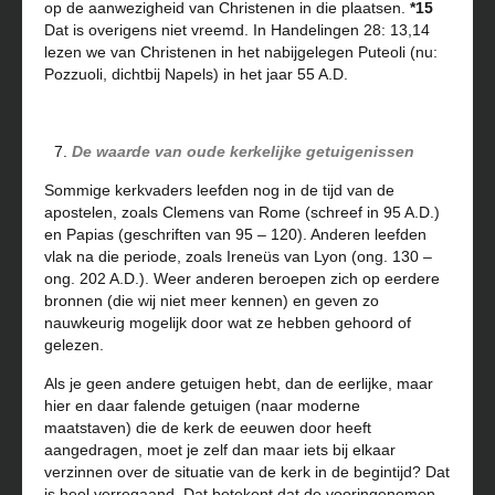
op de aanwezigheid van Christenen in die plaatsen.
*15
Dat is overigens niet vreemd. In Handelingen 28: 13,14
lezen we van Christenen in het nabijgelegen Puteoli (nu:
Pozzuoli, dichtbij Napels) in het jaar 55 A.D.
De waarde van oude kerkelijke getuigenissen
Sommige kerkvaders leefden nog in de tijd van de
apostelen, zoals Clemens van Rome (schreef in 95 A.D.)
en Papias (geschriften van 95 – 120). Anderen leefden
vlak na die periode, zoals Ireneüs van Lyon (ong. 130 –
ong. 202 A.D.). Weer anderen beroepen zich op eerdere
bronnen (die wij niet meer kennen) en geven zo
nauwkeurig mogelijk door wat ze hebben gehoord of
gelezen.
Als je geen andere getuigen hebt, dan de eerlijke, maar
hier en daar falende getuigen (naar moderne
maatstaven) die de kerk de eeuwen door heeft
aangedragen, moet je zelf dan maar iets bij elkaar
verzinnen over de situatie van de kerk in de begintijd? Dat
is heel verregaand. Dat betekent dat de vooringenomen