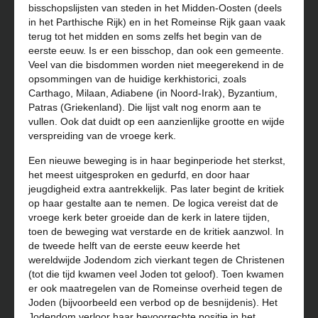
bisschopslijsten van steden in het Midden-Oosten (deels
in het Parthische Rijk) en in het Romeinse Rijk gaan vaak
terug tot het midden en soms zelfs het begin van de
eerste eeuw. Is er een bisschop, dan ook een gemeente.
Veel van die bisdommen worden niet meegerekend in de
opsommingen van de huidige kerkhistorici, zoals
Carthago, Milaan, Adiabene (in Noord-Irak), Byzantium,
Patras (Griekenland). Die lijst valt nog enorm aan te
vullen. Ook dat duidt op een aanzienlijke grootte en wijde
verspreiding van de vroege kerk.
Een nieuwe beweging is in haar beginperiode het sterkst,
het meest uitgesproken en gedurfd, en door haar
jeugdigheid extra aantrekkelijk. Pas later begint de kritiek
op haar gestalte aan te nemen. De logica vereist dat de
vroege kerk beter groeide dan de kerk in latere tijden,
toen de beweging wat verstarde en de kritiek aanzwol. In
de tweede helft van de eerste eeuw keerde het
wereldwijde Jodendom zich vierkant tegen de Christenen
(tot die tijd kwamen veel Joden tot geloof). Toen kwamen
er ook maatregelen van de Romeinse overheid tegen de
Joden (bijvoorbeeld een verbod op de besnijdenis). Het
Jodendom verloor haar bevoorrechte positie in het