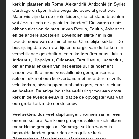
kerk in plaatsen als Rome, Alexandrië, Antiochië (in Syrië),
Carthago en Lyon halverwege die eeuw al groot was.
Maar wie zijn dan de grote leiders, die tot stand brachten
wat Jezus noch de apostelen konden? Die waren er niet –
althans niet van de statuur van Petrus, Paulus, Johannes
en de andere apostelen. Bovendien stikte het in de
tweede eeuw van de min of meer Christelijke sekten. De
bestrijding daarvan vrat tijd en energie van de kerken. In
verschillende geschriften tegen ketters (Irenaeus, Julius
Africanus, Hippolytus, Origenes, Tertullianus, Lactantius,
om er maar enkelen van het eerste uur te noemen)
vinden we 80 of meer verschillende georganiseerde
sekten, elk met een kerkverband met meerdere of zelfs
vele kerken, bisschoppen, ambtsdragers, een structuur
en boeken. De enige logische verklaring voor een grote
kerk in de tweede eeuw is, dat ze de opvolgster was van
een grote kerk in de eerste eeuw.
Veel sekten, dus veel afsplitsingen, vormen samen een
enorme schare. Van kleine groepjes splitsen zich alleen
maar kleine groepjes af. Sommige sekten waren in
bepaalde landen groter dan de reguliere kerk