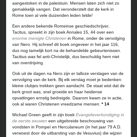
aangestoken in de paleistuin. Mensen laten zich niet zo
gemakkelijk vangen. Dat veronderstelt dat de kerk in
Rome toen al vele duizenden leden telde!
Een andere bekende Romeinse geschiedschrijver,
Tacitus, spreekt in zijn boek Annales 15, 44 over een
enorme menigte Christenen
in Rome, onder de vervolging
van Nero. Hij schreef dit boek ongeveer in het jaar 116,
dus nog tamelijk kort na de behandelde gebeurtenissen.
Tacitius was fel anti-Christelijk, dus beschuldig hem niet
van overdrijving.
Ook uit de dagen na Nero zijn er talloze verslagen van de
vervolging van de kerk. Bij elk verslag moet je bedenken:
kleine clubjes trekken geen aandacht. De staat wist dat de
kerk groot was, snel groeide en haar heidense
opvattingen ernstig bedreigde. Daarom kwam ze in actie,
ook al waren Christenen vreedzame mensen.
* 14
Michael Green geeft in zijn boek
Evangelieverkondiging in
de eerste eeuwen
een uitgebreide beschouwing van
vondsten in Pompeï en Herculaneum (in het jaar 79 A.D.
verwoest door de uitbarsting van de Vesuvius) die wijzen