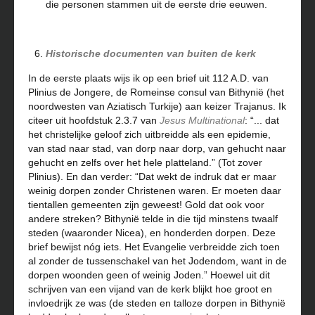
die personen stammen uit de eerste drie eeuwen.
Historische documenten van buiten de kerk
In de eerste plaats wijs ik op een brief uit 112 A.D. van
Plinius de Jongere, de Romeinse consul van Bithynië (het
noordwesten van Aziatisch Turkije) aan keizer Trajanus. Ik
citeer uit hoofdstuk 2.3.7 van
Jesus Multinational
: “... dat
het christelijke geloof zich uitbreidde als een epidemie,
van stad naar stad, van dorp naar dorp, van gehucht naar
gehucht en zelfs over het hele platteland.” (Tot zover
Plinius). En dan verder: “Dat wekt de indruk dat er maar
weinig dorpen zonder Christenen waren. Er moeten daar
tientallen gemeenten zijn geweest! Gold dat ook voor
andere streken? Bithynië telde in die tijd minstens twaalf
steden (waaronder Nicea), en honderden dorpen. Deze
brief bewijst nóg iets. Het Evangelie verbreidde zich toen
al zonder de tussenschakel van het Jodendom, want in de
dorpen woonden geen of weinig Joden.” Hoewel uit dit
schrijven van een vijand van de kerk blijkt hoe groot en
invloedrijk ze was (de steden en talloze dorpen in Bithynië