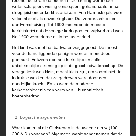
reconstructie van de oudheid. Die stelling wordt door
wetenschappers weinig consequent gehandhaafd, maar
sloeg juist onder kerkhistorici aan. Von Harnack gold voor
velen al snel als onweerlegbaar. Dat veroorzaakte een
aardverschuiving. Tot 1900 meenden de meeste
kerkhistorici dat de vroege kerk groot en wijdverbreid was.
Na 1900 veranderde dit in het tegendeel.
Het kind was met het badwater weggegooid! De meest
voor de hand liggende getuigen werden monddood
gemaakt. Er kwam een anti-kerkelijke en zelfs
antichristelijke stroming op in de geschiedwetenschap. De
vroege kerk was klein, moest klein zijn, om vooral niet de
indruk te wekken dat ze gedreven werd door een
goddelijke kracht. En zo werd de moderne
kerkgeschiedenis een vorm van... humanistisch
boerenbedrog.
Logische argumenten
Waar komen al die Christenen in de tweede eeuw (100 –
200 A.D.) vandaan? Algemeen wordt aangenomen dat de