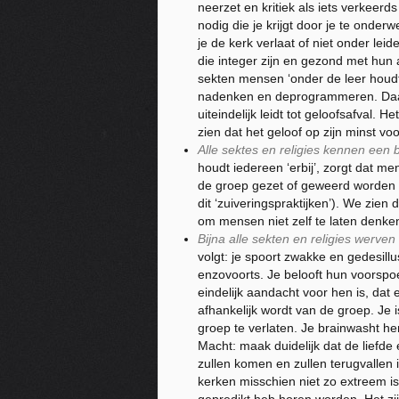
neerzet en kritiek als iets verkeerd
nodig die je krijgt door je te onder
je de kerk verlaat of niet onder leid
die integer zijn en gezond met hun 
sekten mensen ‘onder de leer houdt’
nadenken en deprogrammeren. Daar
uiteindelijk leidt tot geloofsafval. 
zien dat het geloof op zijn minst v
Alle sektes en religies kennen een
houdt iedereen ‘erbij’, zorgt dat m
de groep gezet of geweerd worden 
dit ‘zuiveringspraktijken’). We zien 
om mensen niet zelf te laten denke
Bijna alle sekten en religies werv
volgt: je spoort zwakke en gedesi
enzovoorts. Je belooft hun voorspoe
eindelijk aandacht voor hen is, dat 
afhankelijk wordt van de groep. Je
groep te verlaten. Je brainwasht he
Macht: maak duidelijk dat de liefde 
zullen komen en zullen terugvallen i
kerken misschien niet zo extreem is