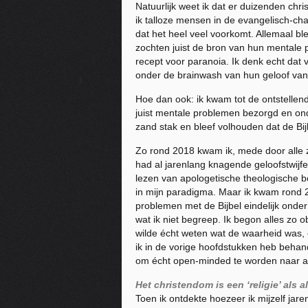
Natuurlijk weet ik dat er duizenden chr
ik talloze mensen in de evangelisch-ch
dat het heel veel voorkomt. Allemaal bl
zochten juist de bron van hun mentale 
recept voor paranoia. Ik denk echt dat 
onder de brainwash van hun geloof vanda
Hoe dan ook: ik kwam tot de ontstellend
juist mentale problemen bezorgd en onde
zand stak en bleef volhouden dat de Bij
Zo rond 2018 kwam ik, mede door alle zak
had al jarenlang knagende geloofstwijfe
lezen van apologetische theologische b
in mijn paradigma. Maar ik kwam rond 20
problemen met de Bijbel eindelijk onder
wat ik niet begreep. Ik begon alles zo ob
wilde écht weten wat de waarheid was, 
ik in de vorige hoofdstukken heb behande
om écht open-minded te worden naar an
Het christendom is een ‘religie’ als a
Toen ik ontdekte hoezeer ik mijzelf ja