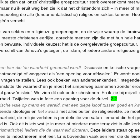
ik te zien dat ‘onze’ christelijke groepscultuur sterk overeenkomt met wa
, maar nu ik eruit weg ben zie ik dat het christendom zich – in meer of
spoeling die alle (fundamentalistische) religies en sektes kennen. Hoe
géén verschil.
n van sektes en religieuze groeperingen, en de wijze waarop de ‘brain
 de meeste christenen eerlijke, oprechte mensen zijn die met hun hele h
 bewuste, individuele keuzes; het is de overgeleverde groepscultuur. 
verschilt van Jehova’s getuigen, de Islam, of iedere andere religieuze 
r een leer die ‘de waarheid’ genoemd wordt.
Discussie en kritische vrage
 ontmoedigd of weggezet als ‘een opening voor afdwalen’. Er wordt noo
rf vragen te stellen. Lees ook boeken van andersdenkenden.’ Integendee
is tenslotte ‘de waarheid’ en je moet het simpelweg aannemen zonder er
auw ‘misleid’. We zien dit ook onder christenen. En ik zie bij mijzelf al
rheid. Twijfelen was in feite een opening voor de duivel.
2.2
istische visie op mens en wereld, met een diepe kloof tussen goed en k
rsende ideologie en
het kwaad
met alles buiten de religie/sekte. Je moe
heid; de religie verlaten is per definitie van satan. Iemand die het geloo
 is. Ook dit is iets wat je in meer of mindere mate terugziet in alle ker
ismatische) leiders die de waarheid dicteren
. Deze leiders staan op ee
te indoctrineren met leer. Er is bovendien vaak een leer die de leide