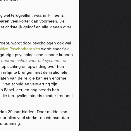
 wel terugvallen, waarin ik ineens
aren veel korter dan voorheen. De
et christelijk geloof en alle ideeën over
proept, wordt door psychologen ook wel
nitive Psychotherapies
wordt specifiek
langdurige psychologische schade kunnen
n enorme schok voor het systeem, en
e opluchting en opwinding over hun
n lijn te brengen met de irrationele
laten van de religie kan een enorme
i van schuld en verwarring zijn
an Bijbel-leer, en nog steeds heb
 die terugvallen steeds minder frequent
 dan 20 jaar bidden. Door middel van
oor alles veel sterker en intenser dan
 verademing.