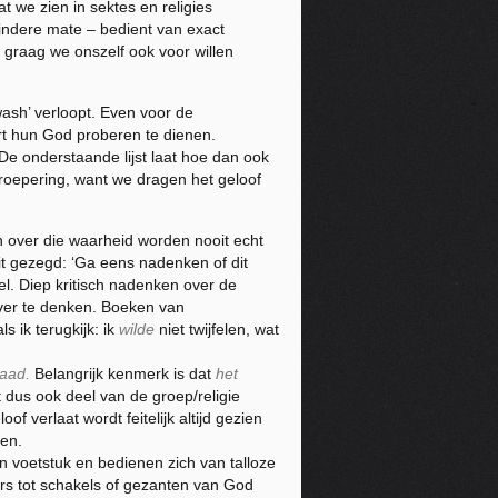
t we zien in sektes en religies
 mindere mate – bedient van exact
 graag we onszelf ook voor willen
wash’ verloopt. Even voor de
art hun God proberen te dienen.
De onderstaande lijst laat hoe dan ook
groepering, want we dragen het geloof
n over die waarheid worden nooit echt
it gezegd: ‘Ga eens nadenken of dit
l. Diep kritisch nadenken over de
over te denken. Boeken van
s ik terugkijk: ik
wilde
niet twijfelen, wat
waad.
Belangrijk kenmerk is dat
het
t dus ook deel van de groep/religie
f verlaat wordt feitelijk altijd gezien
ken.
n voetstuk en bedienen zich van talloze
rs tot schakels of gezanten van God