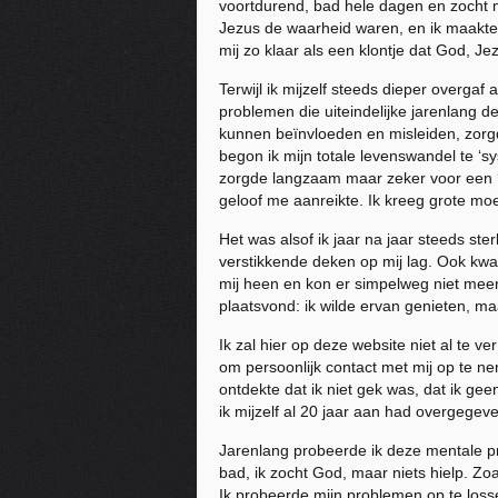
voortdurend, bad hele dagen en zocht me
Jezus de waarheid waren, en ik maakte 
mij zo klaar als een klontje dat God, J
Terwijl ik mijzelf steeds dieper overga
problemen die uiteindelijke jarenlang d
kunnen beïnvloeden en misleiden, zorgd
begon ik mijn totale levenswandel te ‘s
zorgde langzaam maar zeker voor een ‘di
geloof me aanreikte. Ik kreeg grote mo
Het was alsof ik jaar na jaar steeds ste
verstikkende deken op mij lag. Ook kwam
mij heen en kon er simpelweg niet meer
plaatsvond: ik wilde ervan genieten, maa
Ik zal hier op deze website niet al te v
om persoonlijk contact met mij op te ne
ontdekte dat ik niet gek was, dat ik g
ik mijzelf al 20 jaar aan had overgege
Jarenlang probeerde ik deze mentale prob
bad, ik zocht God, maar niets hielp. Zo
Ik probeerde mijn problemen op te losse