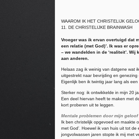
WAAROM IK HET CHRISTELIJK GELO
11. DE CHRISTELIJKE BRAINWASH
Vroeger was ik ervan overtuigd dat mi
een relatie (met God)’. Ik was er op
– we wandelden in de ‘realiteit’. Wij 
aan anderen.
Helaas zag ik weinig van datgene wat ik 
uitgestrekt naar bevrijding en genezin
Eigenlijk ben ik twintig jaar lang als e
Sterker nog: ik ontwikkelde in mijn 20 
Een deel hiervan heeft te maken met de 
kort proberen uit te leggen.
Mentale problemen door mijn geloof
Ik ben christelijk opgevoed en maakte op
met God’. Hoewel ik van huis uit tot de
jongvolwassen jaren stopte ik mij met v