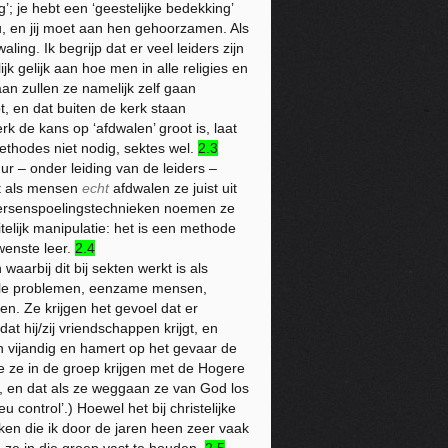
’; je hebt een ‘geestelijke bedekking’
, en jij moet aan hen gehoorzamen. Als
ling. Ik begrijp dat er veel leiders zijn
k gelijk aan hoe men in alle religies en
an zullen ze namelijk zelf gaan
, en dat buiten de kerk staan
erk de kans op ‘afdwalen’ groot is, laat
ethodes niet nodig, sektes wel.
2.3
ur – onder leiding van de leiders –
at als mensen
echt
afdwalen ze juist uit
hersenspoelingstechnieken noemen ze
itelijk manipulatie: het is een methode
wenste leer.
2.4
waarbij dit bij sekten werkt is als
tale problemen, eenzame mensen,
en. Ze krijgen het gevoel dat er
at hij/zij vriendschappen krijgt, en
n vijandig en hamert op het gevaar de
ie ze in de groep krijgen met de Hogere
jn, en dat als ze weggaan ze van God los
 control’.) Hoewel het bij christelijke
eken die ik door de jaren heen zeer vaak