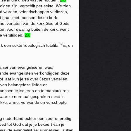
 ze in die groep vast te houden.
2.5
lgen zijn, verschilt per sekte. We zien
eid worden, vriendschappen verliezen,
ed gaat’ met mensen die de kerk
 het verlaten van de kerk God of Gods
en voor dwaling buiten de kerk, want
te verslinden.
2.6
en sekte ‘ideologisch totalitair’ is, en
anier van evangeliseren was:
kende evangelisten verkondigden deze
 laat kun je ze over Jezus vertellen.
 van belangeloze liefde en
mensen te isoleren en te manipuleren
ts waar ze normaal gesproken
nooit
in
wakke, arme, verwonde en verschopte
eg naderhand echter een zeer onprettig
d tot God dat je je bekeert van je
s: de evangelist zei simpelweg: 'zullen