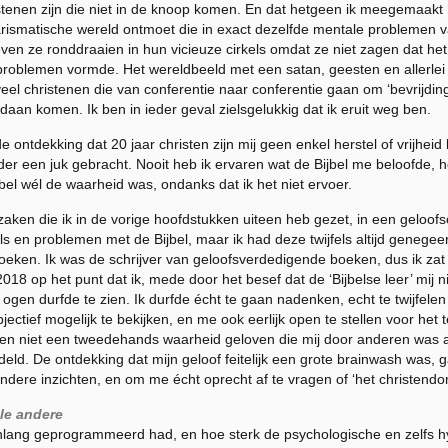
istenen zijn die niet in de knoop komen. En dat hetgeen ik meegemaakt 
arismatische wereld ontmoet die in exact dezelfde mentale problemen v
even ze ronddraaien in hun vicieuze cirkels omdat ze niet zagen dat het
problemen vormde. Het wereldbeeld met een satan, geesten en allerlei 
veel christenen die van conferentie naar conferentie gaan om ‘bevrijding
an komen. Ik ben in ieder geval zielsgelukkig dat ik eruit weg ben.
e ontdekking dat 20 jaar christen zijn mij geen enkel herstel of vrijhei
r een juk gebracht. Nooit heb ik ervaren wat de Bijbel me beloofde, ho
bel wél de waarheid was, ondanks dat ik het niet ervoer.
en die ik in de vorige hoofdstukken uiteen heb gezet, in een geloofscris
ls en problemen met de Bijbel, maar ik had deze twijfels altijd genegee
oeken. Ik was de schrijver van geloofsverdedigende boeken, dus ik zat
18 op het punt dat ik, mede door het besef dat de ‘Bijbelse leer’ mij 
 ogen durfde te zien. Ik durfde écht te gaan nadenken, echt te twijfelen
jectief mogelijk te bekijken, en me ook eerlijk open te stellen voor het t
en niet een tweedehands waarheid geloven die mij door anderen was aan
ld. De ontdekking dat mijn geloof feitelijk een grote brainwash was, gaf
dere inzichten, en om me écht oprecht af te vragen of ‘het christend
lle andere
renlang geprogrammeerd had, en hoe sterk de psychologische en zelfs hy