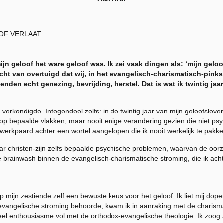
_______________________________________________
OF VERLAAT
jn geloof het ware geloof was. Ik zei vaak dingen als: ‘mijn geloof 
recht van overtuigd dat wij, in het evangelisch-charismatisch-pink
kenden echt genezing, bevrijding, herstel. Dat is wat ik twintig jaa
verkondigde. Integendeel zelfs: in de twintig jaar van mijn geloofsleven 
g op bepaalde vlakken, maar nooit enige verandering gezien die niet ps
en werkpaard achter een wortel aangelopen die ik nooit werkelijk te pakk
jaar christen-zijn zelfs bepaalde psychische problemen, waarvan de oorza
brainwash binnen de evangelisch-charismatische stroming, die ik achteraf
 mijn zestiende zelf een bewuste keus voor het geloof. Ik liet mij dope
 evangelische stroming behoorde, kwam ik in aanraking met de charisma
eel enthousiasme vol met de orthodox-evangelische theologie. Ik zoog al