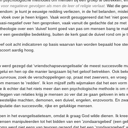
jn psychologische methodes om mensen bij een groep te betrekken, en
t voor negatieve gevolgen als men de leer of religie verlaat.
Wat die gevo
istendom: je kunt je eeuwige redding verliezen, in de hel belanden, misl
n vloek over je heen krijgen. Vaak wordt gesuggereerd dat het ‘niet go
 quasi-negatief over hen gesproken, vaak vanuit de gedachte dat ze met
theologie over een ‘duivel’ komt goed van pas om mensen bang te mak
er een geestelijke bedekking, buiten de kerk gaat de duivel rond om je 
ef ooit acht indicatoren op basis waarvan kan worden bepaald hoe sterk e
scoort aardig hoog.
p werd gezegd dat ‘vriendschapsevangelisatie’ de meest succesvolle m
elui en hen op die manier langzaam bij het geloof betrekken. Ook be
urvrouw, zoek de verschoppelingen op, praat met zwervers, en vroeg of
om mensen te 'redden'. Ik kon mijzelf zelfs wijsmaken dat het een vorm
 ik echter dat het niets meer dan een psychologische methode is om 
 leggen van relaties krijg je mensen zo ver dat ze gaan geloven in ie
geestelijke machten, demonen, een duivel, engelen, enzovoorts. En z
pulatie dan succesvolle, rijke en gelukkige mensen.
n in het evangelisatieteam, omdat ik graag God wilde dienen. Ik kre
ensen manipuleerden tot het bidden van een 'zondaarsgebed' (een gebe
Soms werd niet eens van tevoren gezegd dat het een 'zondaarsgebed' wa