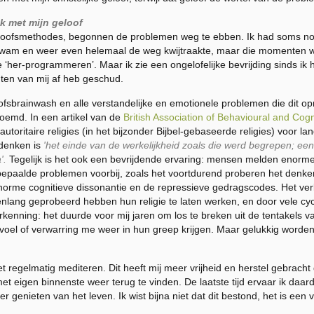
k met mijn geloof
geloofsmethodes, begonnen de problemen weg te ebben. Ik had soms nog
wam en weer even helemaal de weg kwijtraakte, maar die momenten w
e ‘her-programmeren’. Maar ik zie een ongelofelijke bevrijding sinds ik h
en van mij af heb geschud.
oofsbrainwash en alle verstandelijke en emotionele problemen die dit o
emd. In een artikel van de
British Association of Behavioural and Cog
toritaire religies (in het bijzonder Bijbel-gebaseerde religies) voor 
 denken is
'het einde van de werkelijkheid zoals die werd begrepen; ee
'.
Tegelijk is het ook een bevrijdende ervaring: mensen melden enorm
epaalde problemen voorbij, zoals het voortdurend proberen het denken i
norme cognitieve dissonantie en de repressieve gedragscodes. Het ver
enlang geprobeerd hebben hun religie te laten werken, en door vele cycl
rkenning: het duurde voor mij jaren om los te breken uit de tentakels v
voel of verwarring me weer in hun greep krijgen. Maar gelukkig worden
 regelmatig mediteren. Dit heeft mij meer vrijheid en herstel gebracht
et eigen binnenste weer terug te vinden. De laatste tijd ervaar ik daard
er genieten van het leven. Ik wist bijna niet dat dit bestond, het is een