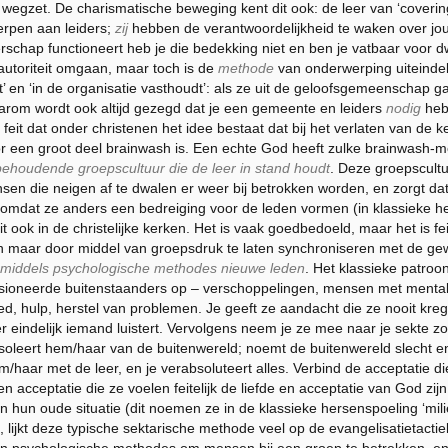
s wegzet. De charismatische beweging kent dit ook: de leer van ‘covering
werpen aan leiders;
zij
hebben de verantwoordelijkheid te waken over jou
erschap functioneert heb je die bedekking niet en ben je vatbaar voor dwa
autoriteit omgaan, maar toch is de
methode
van onderwerping uiteindelij
 en ‘in de organisatie vasthoudt’: als ze uit de geloofsgemeenschap ga
om wordt ook altijd gezegd dat je een gemeente en leiders
nodig
hebt
Het feit dat onder christenen het idee bestaat dat bij het verlaten van de k
oor een groot deel brainwash is. Een echte God heeft zulke brainwash-m
 behoudende groepscultuur die de leer in stand houdt
. Deze groepscultu
ensen die neigen af te dwalen er weer bij betrokken worden, en zorgt d
omdat ze anders een bedreiging voor de leden vormen (in klassieke 
dit ook in de christelijke kerken. Het is vaak goedbedoeld, maar het is fe
n maar door middel van groepsdruk te laten synchroniseren met de ge
en middels psychologische methodes nieuwe leden
. Het klassieke patroon 
llusioneerde buitenstaanders op – verschoppelingen, mensen met men
d, hulp, herstel van problemen. Je geeft ze aandacht die ze nooit kreg
er eindelijk iemand luistert. Vervolgens neem je ze mee naar je sekte zod
 isoleert hem/haar van de buitenwereld; noemt de buitenwereld slecht e
m/haar met de leer, en je verabsoluteert alles. Verbind de acceptatie d
en acceptatie die ze voelen feitelijk de liefde en acceptatie van God zi
n hun oude situatie (dit noemen ze in de klassieke hersenspoeling ‘milieu
, lijkt deze typische sektarische methode veel op de evangelisatietacti