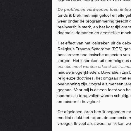
De problemen verdwenen toen ik bra
Sinds ik brak met mijn geloof en alle 
weer onder de programmering terechtk
brainwash is sterk, en het kost tijd om t
dogma's, demonen en geestelijke macht
Het effect van het losbreken uit de gel
Religious Trauma Syndrome (RTS) geno
beschreven hoe toxische aspecten van au
zorgen. Het losbreken uit een religieus
een die moet worden erkend als trauma
nieuwe mogelijkheden. Bovendien zijn b
religieuze doctrines, het omgaan met e
overwinning zijn, vooral als mensen jar
gegaan. Voor mij is dit een feest van he
sporadisch terugvallen waarin schuldge
en minder in hevigheid.
De afgelopen jaren ben ik begonnen met
meditatie lukt het mij om de connectie m
vroeger. Ik voel alles weer, en ik kan we