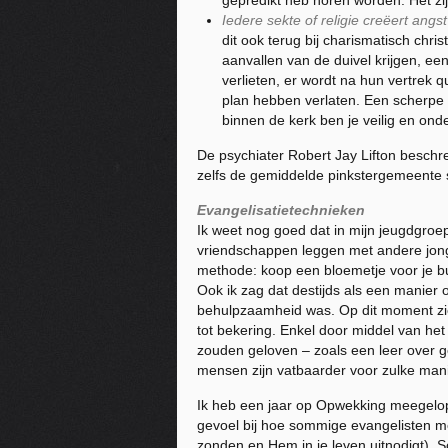
gepredikt heb horen worden. Het zi
Iedere sekte of religie creëert angs
dit ook terug bij charismatisch chr
aanvallen van de duivel krijgen, ee
verlieten, er wordt na hun vertrek
plan hebben verlaten. Een scherpe 
binnen de kerk ben je veilig en ond
De psychiater Robert Jay Lifton beschre
zelfs de gemiddelde pinkstergemeente 
Evangelisatietechnieken
Ik weet nog goed dat in mijn jeugdgroe
vriendschappen leggen met andere jong
methode: koop een bloemetje voor je bu
Ook ik zag dat destijds als een manier 
behulpzaamheid was. Op dit moment zie
tot bekering. Enkel door middel van het
zouden geloven – zoals een leer over 
mensen zijn vatbaarder voor zulke mani
Ik heb een jaar op Opwekking meegelope
gevoel bij hoe sommige evangelisten m
zonden en Hem in je leven uitnodigt). 