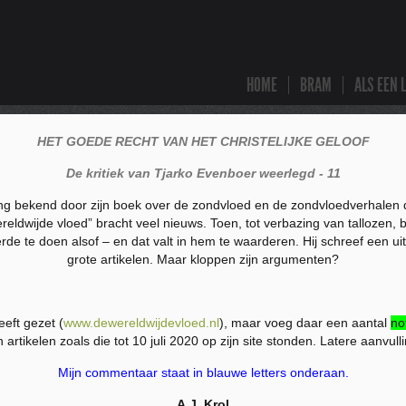
HOME
BRAM
ALS EEN 
HET GOEDE RECHT VAN HET CHRISTELIJKE GELOOF
De kritiek van Tjarko Evenboer weerlegd - 11
ing bekend door zijn boek over de zondvloed en de zondvloedverhalen di
dwijde vloed” bracht veel nieuws. Toen, tot verbazing van tallozen, bra
erde te doen alsof – en dat valt in hem te waarderen. Hij schreef een uit
grote artikelen. Maar kloppen zijn argumenten?
heeft gezet (
www.dewereldwijdevloed.nl
), maar voeg daar een aantal
no
 artikelen zoals die tot 10 juli 2020 op zijn site stonden. Latere aanvul
Mijn commentaar staat in blauwe letters onderaan.
A.J. Krol