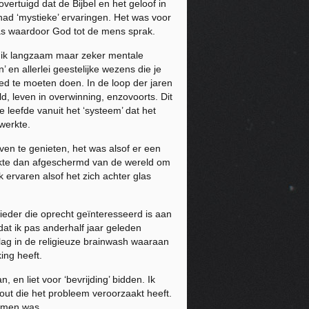
vertuigd dat de Bijbel en het geloof in
had ‘mystieke’ ervaringen. Het was voor
 was waardoor God tot de mens sprak.
de ik langzaam maar zeker mentale
 en allerlei geestelijke wezens die je
ed te moeten doen. In de loop der jaren
d, leven in overwinning, enzovoorts. Dit
 leefde vanuit het ‘systeem’ dat het
 werkte.
even te genieten, het was alsof er een
raakte dan afgeschermd van de wereld om
ervaren alsof het zich achter glas
enieder die oprecht geïnteresseerd is aan
dat ik pas anderhalf jaar geleden
lag in de religieuze brainwash waaraan
ing heeft.
 en liet voor ‘bevrijding’ bidden. Ik
fout die het probleem veroorzaakt heeft.
lemen was.