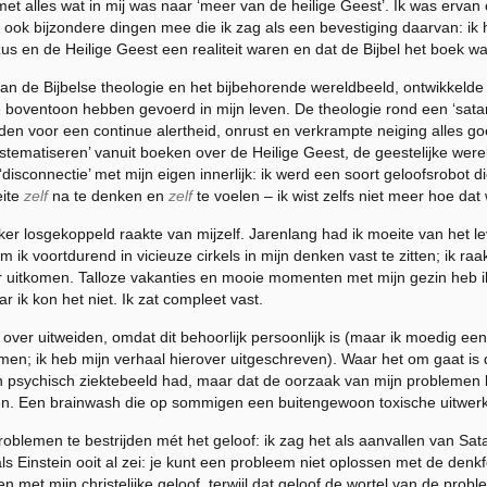
t alles wat in mij was naar ‘meer van de heilige Geest’. Ik was ervan o
ook bijzondere dingen mee die ik zag als een bevestiging daarvan: ik 
ezus en de Heilige Geest een realiteit waren en dat de Bijbel het boek
f aan de Bijbelse theologie en het bijbehorende wereldbeeld, ontwikkel
e boventoon hebben gevoerd in mijn leven. De theologie rond een ‘satan’
en voor een continue alertheid, onrust en verkrampte neiging alles go
ystematiseren’ vanuit boeken over de Heilige Geest, de geestelijke werel
sconnectie’ met mijn eigen innerlijk: ik werd een soort geloofsrobot die
eite
zelf
na te denken en
zelf
te voelen – ik wist zelfs niet meer hoe dat
rker losgekoppeld raakte van mijzelf. Jarenlang had ik moeite van het l
 ik voortdurend in vicieuze cirkels in mijn denken vast te zitten; ik 
 uitkomen. Talloze vakanties en mooie momenten met mijn gezin heb ik 
r ik kon het niet. Ik zat compleet vast.
er over uitweiden, omdat dit behoorlijk persoonlijk is (maar ik moedig e
men; ik heb mijn verhaal hierover uitgeschreven). Waar het om gaat is 
een psychisch ziektebeeld had, maar dat de oorzaak van mijn problemen 
ven. Een brainwash die op sommigen een buitengewoon toxische uitwerk
lemen te bestrijden mét het geloof: ik zag het als aanvallen van Satan,
als Einstein ooit al zei: je kunt een probleem niet oplossen met de denk
n met mijn christelijke geloof, terwijl dat geloof de wortel van de prob