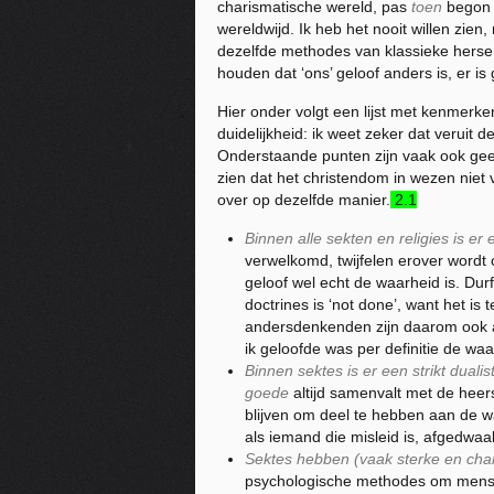
charismatische wereld, pas
toen
begon 
wereldwijd. Ik heb het nooit willen zien
dezelfde methodes van klassieke hersen
houden dat ‘ons’ geloof anders is, er is 
Hier onder volgt een lijst met kenmerke
duidelijkheid: ik weet zeker dat veruit
Onderstaande punten zijn vaak ook geen
zien dat het christendom in wezen niet 
over op dezelfde manier.
2.1
Binnen alle sekten en religies is e
verwelkomd, twijfelen erover wordt
geloof wel echt de waarheid is. Du
doctrines is ‘not done’, want het 
andersdenkenden zijn daarom ook al g
ik geloofde was per definitie de waa
Binnen sektes is er een strikt dual
goede
altijd samenvalt met de hee
blijven om deel te hebben aan de waar
als iemand die misleid is, afgedwaald
Sektes hebben (vaak sterke en char
psychologische methodes om mensen 