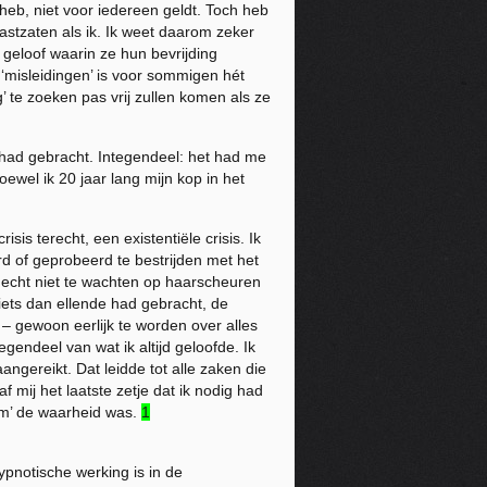
heb, niet voor iedereen geldt. Toch heb
astzaten als ik. Ik weet daarom zeker
 geloof waarin ze hun bevrijding
‘misleidingen’ is voor sommigen hét
’ te zoeken pas vrij zullen komen als ze
d had gebracht. Integendeel: het had me
ewel ik 20 jaar lang mijn kop in het
is terecht, een existentiële crisis. Ik
rd of geprobeerd te bestrijden met het
 echt niet te wachten op haarscheuren
niets dan ellende had gebracht, de
 – gewoon eerlijk te worden over alles
egendeel van wat ik altijd geloofde. Ik
gereikt. Dat leidde tot alle zaken die
 mij het laatste zetje dat ik nodig had
om’ de waarheid was.
1
pnotische werking is in de