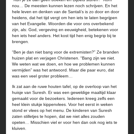
nou… De meesten kunnen lezen noch schrijven. En het
hele leven en denken van de Santali’s is zo door en door
heidens, dat het tijd vergt om hen iets te laten begrijpen
van het Evangelie. Woorden die voor ons overbekend
zijn, als: God, vergeving en eeuwigheid, betekenen voor
hen iets heel anders. Het kost tijd hen enig begrip bij te
brengen.
“Ben je dan niet bang voor de extremisten?” Ze branden
huizen plat en verjagen Christenen. “Bang zijn we niet.
We weten wat we doen, en hoe we problemen kunnen
vermijden” was het antwoord. Maar die paar euro, dat
was een veel groter probleem…
Ik zat aan de ruwe houten tafel, op de overloop van het
huisje van Suresh. Er was een geweldige maaltijd klaar
gemaakt voor de bezoekers. Iedereen kreeg zelfs een
heel klein stukje kippenvlees. Voor het eerst in weken
stond er vlees op het menu. De kinderen van Suresh
zaten stilletjes te hopen, dat we niet alles zouden
opeten… Misschien viel er voor hen dan ook nog iets te
kluiven.