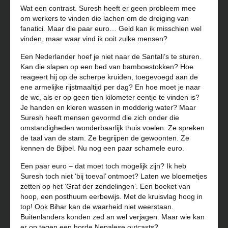
Wat een contrast. Suresh heeft er geen probleem mee
om werkers te vinden die lachen om de dreiging van
fanatici. Maar die paar euro… Geld
kan
ik misschien wel
vinden, maar waar vind ik ooit zulke mensen?
Een Nederlander hoef je niet naar de Santali’s te sturen.
Kan
die slapen op een bed van bamboestokken? Hoe
reageert hij op de scherpe kruiden, toegevoegd aan de
ene armelijke rijstmaaltijd per dag? En hoe moet je naar
de wc, als er op geen tien kilometer eentje te vinden is?
Je handen en kleren wassen in modderig water? Maar
Suresh heeft mensen gevormd die zich onder die
omstandigheden wonderbaarlijk thuis voelen. Ze spreken
de taal van de stam. Ze begrijpen de gewoonten. Ze
kennen de Bijbel. Nu nog een paar schamele euro.
Een paar euro – dat moet toch mogelijk zijn? Ik heb
Suresh toch niet ‘bij toeval’ ontmoet? Laten we bloemetjes
zetten op het ‘Graf der zendelingen’. Een boeket van
hoop, een posthuum eerbewijs. Met de kruisvlag hoog in
top! Ook Bihar
kan
de waarheid niet weerstaan.
Buitenlanders konden zed an wel verjagen. Maar wie
kan
er op tegen een horde Nepalese outcasts?