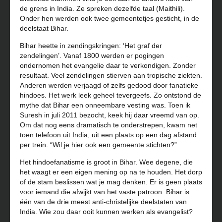
de grens in India. Ze spreken dezelfde taal (Maithili).
Onder hen werden ook twee gemeentetjes gesticht, in de
deelstaat Bihar.
Bihar heette in zendingskringen: ‘Het graf der
zendelingen’. Vanaf 1800 werden er pogingen
ondernomen het evangelie daar te verkondigen. Zonder
resultaat. Veel zendelingen stierven aan tropische ziekten.
Anderen werden verjaagd of zelfs gedood door fanatieke
hindoes. Het werk leek geheel tevergeefs. Zo ontstond de
mythe dat Bihar een onneembare vesting was. Toen ik
Suresh in juli 2011 bezocht, keek hij daar vreemd van op.
Om dat nog eens dramatisch te onderstrepen, kwam net
toen telefoon uit India, uit een plaats op een dag afstand
per trein. “Wil je hier ook een gemeente stichten?”
Het hindoefanatisme is groot in Bihar. Wee degene, die
het waagt er een eigen mening op na te houden. Het dorp
of de stam beslissen wat je mag denken. Er is geen plaats
voor iemand die afwijkt van het vaste patroon. Bihar is
één van de drie meest anti-christelijke deelstaten van
India. Wie zou daar ooit kunnen werken als evangelist?