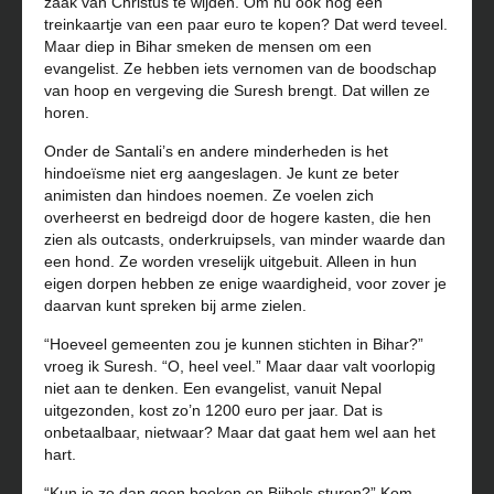
zaak van Christus te wijden.
Om
nu ook nog een
treinkaartje van een paar euro te kopen? Dat werd teveel.
Maar diep in
Bihar
smeken de mensen om een
evangelist. Ze hebben iets vernomen van de boodschap
van hoop en vergeving die Suresh brengt. Dat willen ze
horen.
Onder de Santali’s en andere minderheden is het
hindoeïsme niet erg aangeslagen. Je kunt ze beter
animisten dan hindoes noemen. Ze voelen zich
overheerst en bedreigd door de hogere kasten, die hen
zien als outcasts, onderkruipsels, van minder waarde dan
een
hond.
Ze worden vreselijk uitgebuit. Alleen in hun
eigen dorpen hebben ze enige waardigheid, voor zover je
daarvan kunt spreken bij arme zielen.
“Hoeveel gemeenten zou je kunnen stichten in
Bihar
?”
vroeg ik Suresh. “O, heel veel.” Maar daar valt voorlopig
niet aan te denken. Een evangelist, vanuit
Nepal
uitgezonden, kost zo’n 1200 euro per jaar. Dat is
onbetaalbaar, nietwaar? Maar dat gaat hem wel aan het
hart.
“Kun je ze dan geen boeken en Bijbels sturen?” Kom