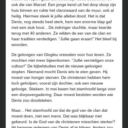
ook die van Marcel. Een jonge kerel uit het dorp sloop zijn
huis binnen en rukte het clanzwaard van de muur, ook al
heilig. Hiermee steek ik jullie allebei dood. Het is dat
Denis, nog steeds heel sterk, hem een enorme klap gaf
met een stuk hout... De indringer vluchtte, maar keerde
terug met 40 anderen. Ze wilden de eer van de clan en
haar tradities verdedigen. “Jullie gaan eraan!” Het bleef bij
woorden.
De gelovigen van Glogleu vreesden voor hun leven. Ze
mochten niet meer bijeenkomen. “Jullie vernietigen onze
cultuur!” De bijbelstudies met de nieuwe gelovigen
stopten. Niemand mocht Denis iets te eten geven. Hij
moest van honger sterven. De christenen hebben hem
toch geholpen; vooral zijn dochter, ook een nieuwe
gelovige. Stiekem. In mei kwam het stamhoofd langs voor
een dorpsvergadering. Daar moest besloten worden wie
Denis zou doodsteken.
Maar... Het stamhoofd zei dat de god van de clan dat
moest doen, niet een mens. Dat was blijkbaar niet
gebeurd. Is de God van de christenen misschien sterker?
Hij bezwoer iedereen van Denis af te blijven. Anders zou