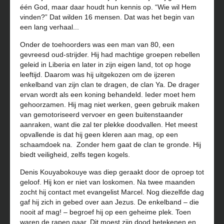
één God, maar daar houdt hun kennis op. “Wie wil Hem
vinden?” Dat wilden 16 mensen. Dat was het begin van
een lang verhaal...
Onder de toehoorders was een man van 80, een
gevreesd oud-strijder. Hij had machtige groepen rebellen
geleid in Liberia en later in zijn eigen land, tot op hoge
leeftijd. Daarom was hij uitgekozen om de ijzeren
enkelband van zijn clan te dragen, de clan Ya. De drager
ervan wordt als een koning behandeld. Ieder moet hem
gehoorzamen. Hij mag niet werken, geen gebruik maken
van gemotoriseerd vervoer en geen buitenstaander
aanraken, want die zal ter plekke doodvallen. Het meest
opvallende is dat hij geen kleren aan mag, op een
schaamdoek na. Zonder hem gaat de clan te gronde. Hij
biedt veiligheid, zelfs tegen kogels.
Denis Kouyabokouye was diep geraakt door de oproep tot
geloof. Hij kon er niet van loskomen. Na twee maanden
zocht hij contact met evangelist Marcel. Nog diezelfde dag
gaf hij zich in gebed over aan Jezus. De enkelband – die
nooit af mag! – begroef hij op een geheime plek. Toen
waren de rapen gaar. Dit moest zijn dood betekenen en