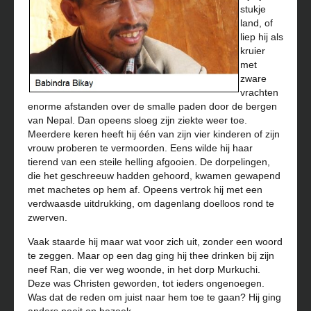
stukje
land, of
liep hij als
kruier
met
zware
vrachten
enorme afstanden over de smalle paden door de bergen
van Nepal. Dan opeens sloeg zijn ziekte weer toe.
Meerdere keren heeft hij één van zijn vier kinderen of zijn
vrouw proberen te vermoorden. Eens wilde hij haar
tierend van een steile helling afgooien. De dorpelingen,
die het geschreeuw hadden gehoord, kwamen gewapend
met machetes op hem af. Opeens vertrok hij met een
verdwaasde uitdrukking, om dagenlang doelloos rond te
zwerven.
Vaak staarde hij maar wat voor zich uit, zonder een woord
te zeggen. Maar op een dag ging hij thee drinken bij zijn
neef Ran, die ver weg woonde, in het dorp Murkuchi.
Deze was Christen geworden, tot ieders ongenoegen.
Was dat de reden om juist naar hem toe te gaan? Hij ging