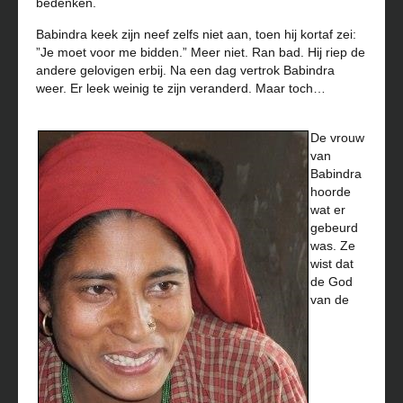
bedenken.
Babindra keek zijn neef zelfs niet aan, toen hij kortaf zei:
”Je moet voor me bidden.” Meer niet. Ran bad. Hij riep de
andere gelovigen erbij. Na een dag vertrok Babindra
weer. Er leek weinig te zijn veranderd. Maar toch…
De vrouw
van
Babindra
hoorde
wat er
gebeurd
was. Ze
wist dat
de God
van de