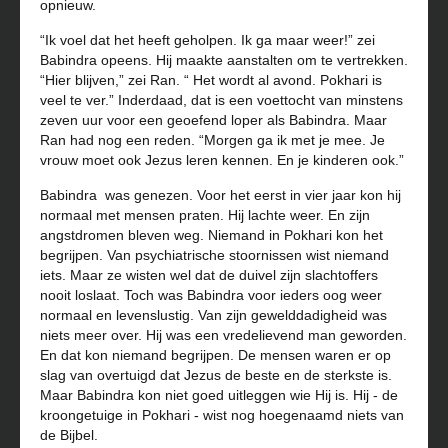
opnieuw.
“Ik voel dat het heeft geholpen. Ik ga maar weer!” zei
Babindra opeens. Hij maakte aanstalten om te vertrekken.
“Hier blijven,” zei Ran. “ Het wordt al avond. Pokhari is
veel te ver.” Inderdaad, dat is een voettocht van minstens
zeven uur voor een geoefend loper als Babindra. Maar
Ran had nog een reden. “Morgen ga ik met je mee. Je
vrouw moet ook Jezus leren kennen. En je kinderen ook.”
Babindra was genezen. Voor het eerst in vier jaar kon hij
normaal met mensen praten. Hij lachte weer. En zijn
angstdromen bleven weg. Niemand in Pokhari kon het
begrijpen. Van psychiatrische stoornissen wist niemand
iets. Maar ze wisten wel dat de duivel zijn slachtoffers
nooit loslaat. Toch was Babindra voor ieders oog weer
normaal en levenslustig. Van zijn gewelddadigheid was
niets meer over. Hij was een vredelievend man geworden.
En dat kon niemand begrijpen. De mensen waren er op
slag van overtuigd dat Jezus de beste en de sterkste is.
Maar Babindra kon niet goed uitleggen wie Hij is. Hij - de
kroongetuige in Pokhari - wist nog hoegenaamd niets van
de Bijbel.