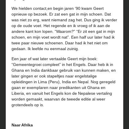
We hielden contact,en begin jaren ’90 kwam Geert
opnieuw op bezoek. Er zat een gat in mijn schoen. Dat
was niet zo erg, want niemand zag het. Dus ging ik verder
op de oude voet. Het regende en ik vroeg of ik aan de
andere kant kon lopen. “Waarom?” “Er zit een gat in mijn
schoen, en mijn voet wordt nat”. Een half uur later had ik
twee paar nieuwe schoenen. Daar had ik het niet om
gedaan. Ik leefde nu eenmaal zuinig.
Een jaar of wat later vertaalde Geert mijn boek:
“Gemeentegroei compleet” in het Engels. Daar heb ik in
Ghana en India dankbaar gebruik van kunnen maken, en
later gingen er ook stapeltjes naar engelstalige
opleidingen in Lima (Peru), India en Nepal. Nog geregeld
gaan er exemplaren naar predikanten uit Ghana en
Liberia, en vanuit het Engels kon de Nepalese vertaling
worden gemaakt, waarvan de tweede editie al weer
grotendeels op is.
Naar Afrika