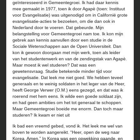
geïnteresseerd in Gemeentegroei. Ik had daar kennis
mee gemaakt in 1977, toen ik door Agapè (toen: Instituut
voor Evangelisatie) was uitgenodigd om in Californië grote
evangelisatie-acties te bezoeken, om die dan ook in
Nederland door te voeren. Dat gebeurde. Mijn
belangstelling voor Gemeentegroei nam toe. Ik kon mijn
gebrek aan kennis aanvullen door een studie in de
Sociale Wetenschappen aan de Open Universiteit. Dan
kon ik gewoon doorgaan met mijn werk, toen als leider
van het studentenwerk en van de zendingstak van Agapè.
Maar moest ik wel studeren? Dat was een
gewetensvraag. Studie betekende minder tijd voor
evangelisatie. Dat leek me niet goed. We hebben teveel
generaals en te weinig soldaten in het leger van de Heer,
heeft George Verwer (O.M.) eens gezegd, en dat was ik
roerend met hem eens. Ik wilde een goede soldaat zijn,
en had geen ambities om het tot generaal te schoppen.
Maar Gemeentegroei boeide me enorm. Dan toch maar
studeren? Ik kwam er niet uit
Ik bad een vreemd gebed, vond ik. Het leek me wel van
boven te worden aangereikt. “Heer, open de weg naar
Korea. Amen.” In Korea was een opwekking gaande, en