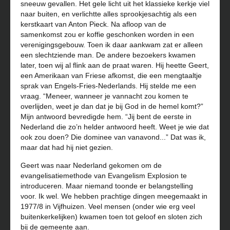
sneeuw gevallen. Het gele licht uit het klassieke kerkje viel
naar buiten, en verlichtte alles sprookjesachtig als een
kerstkaart van Anton Pieck. Na afloop van de
samenkomst zou er koffie geschonken worden in een
verenigingsgebouw. Toen ik daar aankwam zat er alleen
een slechtziende man. De andere bezoekers kwamen
later, toen wij al flink aan de praat waren. Hij heette Geert,
een Amerikaan van Friese afkomst, die een mengtaaltje
sprak van Engels-Fries-Nederlands. Hij stelde me een
vraag. “Meneer, wanneer je vannacht zou komen te
overlijden, weet je dan dat je bij God in de hemel komt?”
Mijn antwoord bevredigde hem. “Jij bent de eerste in
Nederland die zo’n helder antwoord heeft. Weet je wie dat
ook zou doen? Die dominee van vanavond...” Dat was ik,
maar dat had hij niet gezien.
Geert was naar Nederland gekomen om de
evangelisatiemethode van Evangelism Explosion te
introduceren. Maar niemand toonde er belangstelling
voor. Ik wel. We hebben prachtige dingen meegemaakt in
1977/8 in Vijfhuizen. Veel mensen (onder wie erg veel
buitenkerkelijken) kwamen toen tot geloof en sloten zich
bij de gemeente aan.