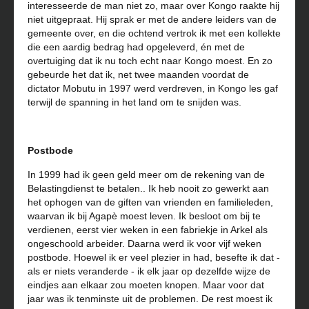
interesseerde de man niet zo, maar over Kongo raakte hij
niet uitgepraat. Hij sprak er met de andere leiders van de
gemeente over, en die ochtend vertrok ik met een kollekte
die een aardig bedrag had opgeleverd, én met de
overtuiging dat ik nu toch echt naar Kongo moest. En zo
gebeurde het dat ik, net twee maanden voordat de
dictator Mobutu in 1997 werd verdreven, in Kongo les gaf
terwijl de spanning in het land om te snijden was.
Postbode
In 1999 had ik geen geld meer om de rekening van de
Belastingdienst te betalen.. Ik heb nooit zo gewerkt aan
het ophogen van de giften van vrienden en familieleden,
waarvan ik bij Agapè moest leven. Ik besloot om bij te
verdienen, eerst vier weken in een fabriekje in Arkel als
ongeschoold arbeider. Daarna werd ik voor vijf weken
postbode. Hoewel ik er veel plezier in had, besefte ik dat -
als er niets veranderde - ik elk jaar op dezelfde wijze de
eindjes aan elkaar zou moeten knopen. Maar voor dat
jaar was ik tenminste uit de problemen. De rest moest ik