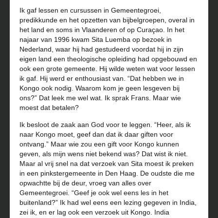
Ik gaf lessen en cursussen in Gemeentegroei,
predikkunde en het opzetten van bijbelgroepen, overal in
het land en soms in Vlaanderen of op Curaçao. In het
najaar van 1996 kwam Sita Luemba op bezoek in
Nederland, waar hij had gestudeerd voordat hij in zijn
eigen land een theologische opleiding had opgebouwd en
ook een grote gemeente. Hij wilde weten wat voor lessen
ik gaf. Hij werd er enthousiast van. “Dat hebben we in
Kongo ook nodig. Waarom kom je geen lesgeven bij
ons?” Dat leek me wel wat. Ik sprak Frans. Maar wie
moest dat betalen?
Ik besloot de zaak aan God voor te leggen. “Heer, als ik
naar Kongo moet, geef dan dat ik daar giften voor
ontvang.” Maar wie zou een gift voor Kongo kunnen
geven, als mijn wens niet bekend was? Dat wist ik niet.
Maar al vrij snel na dat verzoek van Sita moest ik preken
in een pinkstergemeente in Den Haag. De oudste die me
opwachtte bij de deur, vroeg van alles over
Gemeentegroei. “Geef je ook wel eens les in het
buitenland?” Ik had wel eens een lezing gegeven in India,
zei ik, en er lag ook een verzoek uit Kongo. India