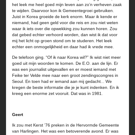
het leek me heel goed mijn leven aan zo’n verheven zaak
te wijden. Daarvoor kon ik Gemeentegroei gebruiken.
Juist in Korea groeide de kerk enorm. Maar ik kende er
niemand, had geen geld voor die reis en zou niet weten
waar ik iets over die opwekking zou kunnen horen. Zou
dat gebed echter verhoord worden, dan wist ik dat voor
mij het licht op groen stond om te studeren. Het leek
echter een onmogelijkheid en daar had ik vrede mee.
De telefoon ging. “Of ik naar Korea wil?” Ik wist niet meer
goed uit mijn woorden te komen. De E.O. aan de lijn. Er
was een journalist uitgevallen en er moest iemand met
Feike ter Velde mee naar een groot zendingscongres in
Seoul. En toen had er iemand aan mij gedacht... We
kregen de beste informatie die je je kunt indenken. En ik
kreeg een enorme zet vooruit. Dat was in 1981.
Geert
Ik zou met Kerst ’76 preken in de Hervormde Gemeente
van Harlingen. Het was een betoverende avond. Er was