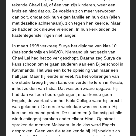
tekende Chavi Lal, of één van zijn kinderen, weer een
kruis en hing dat op. Ze voelden zich meer verworpen
dan ooit, omdat ook hun eigen familie en hun clan (allen
met dezelfde achternaam), zich tegen hen keerde. Maar
ze hadden ook nieuwe vrienden. In hun kerk telden de
kastentegenstellingen niet langer.
In maart 1998 verkreeg Surya het diploma van klas 10
(basisonderwijs en MAVO). Niemand uit het gezin van
Chavi Lal had het zo ver geschopt. Daarna zag Surya de
kans schoon om te gaan studeren aan een Bijbelschool in
Kathmandu. Het was een korte opleiding van maar een
half jaar. Maar hij leerde er veel. Na het volbrengen van
die studie kreeg hij een kans om verder te leren in Kerala,
in het zuiden van India. Dat was een zware opgave. Hij
had dan wel een beurs gekregen, maar kende geen
Engels, de voertaal van het Bible College waar hij terecht
was gekomen. De eerste week daar was een ramp. Hij
kon met niemand praten. De studenten (afkomstig uit alle
windrichtingen) spraken onder elkaar Hindi. Op straat
spraken de mensen Malayam. In de klas werd Engels
gesproken. Geen van die talen kende hij. Hij voelde zich