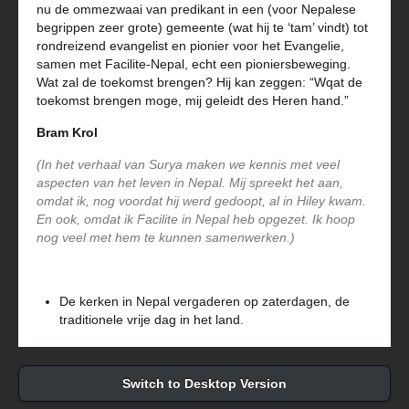
nu de ommezwaai van predikant in een (voor Nepalese
begrippen zeer grote) gemeente (wat hij te ‘tam’ vindt) tot
rondreizend evangelist en pionier voor het Evangelie,
samen met Facilite-Nepal, echt een pioniersbeweging.
Wat zal de toekomst brengen? Hij kan zeggen: “Wqat de
toekomst brengen moge, mij geleidt des Heren hand.”
Bram Krol
(In het verhaal van Surya maken we kennis met veel
aspecten van het leven in Nepal. Mij spreekt het aan,
omdat ik, nog voordat hij werd gedoopt, al in Hiley kwam.
En ook, omdat ik Facilite in Nepal heb opgezet. Ik hoop
nog veel met hem te kunnen samenwerken.)
De kerken in Nepal vergaderen op zaterdagen, de
traditionele vrije dag in het land.
Switch to Desktop Version