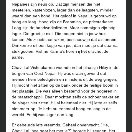
Nepalees zijn neus op. Dat zijn mensen die niet
meetellen, kastenlozen, lager dan de laagsten, minder
waard dan een hond. Het geloof in Nepal is gebouwd op
hoog en laag. Hoog zijn de Brahmins, de priesterkaste.
Laag zijn de handwerkslieden. Maar sommigen zijn nóg
lager. Die groet je niet. Die mogen niet in jouw huis
komen. Als ze iets aanraken, beschouw je dat als onrein.
Drinken ze uit een kopje van jou, dan moet je dat daarna
stuk gooien. Vishnu Karma’s horen ij het uitschot der
aarde.
Chavi Lal Vishnukarma woonde in het plaatsje Hiley in de
bergen van Oost-Nepal. Hij was eraan gewend dat
mensen hem beledigden en minstens uit de weg gingen.
Hij mocht niet zitten op de bank onder de heilige boom in
het plaatsje. Die was alleen bestemd voor de hogeren in
de maatschappij. Daar mochten zelfs de schoenmaker en
de slager niet zitten. Hij al helemaal niet. Hij lette er zelfs
niet meer op. Je hebt nu eenmaal hoog en laag in de
wereld. En hij was lager dan laag.
Er gebeurde iets vreemds. Geheel onverwacht. “Hé,
Chavi Lal, hoe gaat het met je?” hoorde hij zeggen. Het