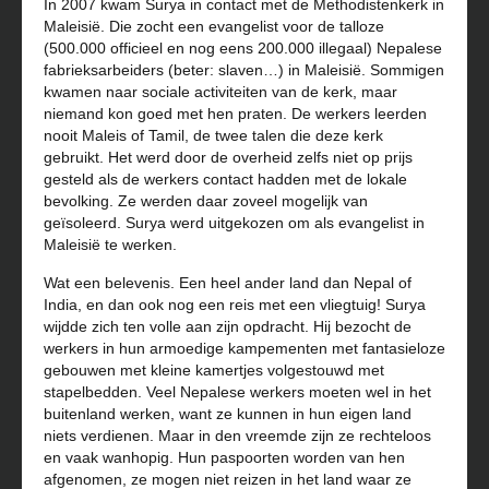
In 2007 kwam Surya in contact met de Methodistenkerk in
Maleisië. Die zocht een evangelist voor de talloze
(500.000 officieel en nog eens 200.000 illegaal) Nepalese
fabrieksarbeiders (beter: slaven…) in Maleisië. Sommigen
kwamen naar sociale activiteiten van de kerk, maar
niemand kon goed met hen praten. De werkers leerden
nooit Maleis of Tamil, de twee talen die deze kerk
gebruikt. Het werd door de overheid zelfs niet op prijs
gesteld als de werkers contact hadden met de lokale
bevolking. Ze werden daar zoveel mogelijk van
geïsoleerd. Surya werd uitgekozen om als evangelist in
Maleisië te werken.
Wat een belevenis. Een heel ander land dan Nepal of
India, en dan ook nog een reis met een vliegtuig! Surya
wijdde zich ten volle aan zijn opdracht. Hij bezocht de
werkers in hun armoedige kampementen met fantasieloze
gebouwen met kleine kamertjes volgestouwd met
stapelbedden. Veel Nepalese werkers moeten wel in het
buitenland werken, want ze kunnen in hun eigen land
niets verdienen. Maar in den vreemde zijn ze rechteloos
en vaak wanhopig. Hun paspoorten worden van hen
afgenomen, ze mogen niet reizen in het land waar ze