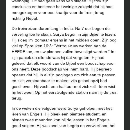
wanhopig. Dit had geen kans van slagen. Hij trok zijn
conclusies en besteede het weinige zakgeld dat hij had
meegekregen voor een kaartje voor de trein, terug
richting Nepal.
De treinreizen duren lang in India. Na 7 uur begon de
verveling toe te slaan. Surya begon in zijn Bijbel te lezen.
Hij sloeg ‘m zomaar ergens in het midden open. Zijn oog
viel op Spreuken 16:3: “Vertrouw uw werken aan de
HEERE toe, en uw plannen zullen bevestigd worden.” In
zijn paniek en ellende was hij dat vergeten. Hij had
geleerd dat elk woord van de Bijbel een boodschap voor
ons heeft. Deze boodschap viel hem hard. Hij begreep
opeens dat hij, in al zijn pogingen om zich aan te passen
en zich verstaanbaar te maken, zijn geloof opzij had
geschoven. Hij vocht een half uur met zichzelf. Toen wist
hij het weer. Op het eerstvolgende station nam hij de trein
terug.
In de weken die volgden werd Surya geholpen met het
leren van Engels. Hij bleek een pientere student, en
binnen twee maanden kon hij de lessen in het Engels
goed volgen. Hij was snel van begrip en verwierf aan het