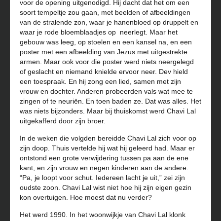
voor de opening uitgenodigd. Hij dacht dat het om een
soort tempeltje zou gaan, met beelden of afbeeldingen
van de stralende zon, waar je hanenbloed op druppelt en
waar je rode bloemblaadjes op neerlegt. Maar het
gebouw was leeg, op stoelen en een kansel na, en een
poster met een afbeelding van Jezus met uitgestrekte
armen. Maar ook voor die poster werd niets neergelegd
of geslacht en niemand knielde ervoor neer. Dev hield
een toespraak. En hij zong een lied, samen met zijn
vrouw en dochter. Anderen probeerden vals wat mee te
zingen of te neuriën. En toen baden ze. Dat was alles. Het
was niets bijzonders. Maar bij thuiskomst werd Chavi Lal
uitgekafferd door zijn broer.
In de weken die volgden bereidde Chavi Lal zich voor op
zijn doop. Thuis vertelde hij wat hij geleerd had. Maar er
ontstond een grote verwijdering tussen pa aan de ene
kant, en zijn vrouw en negen kinderen aan de andere.
“Pa, je loopt voor schut. Iedereen lacht je uit,” zei zijn
oudste zoon. Chavi Lal wist niet hoe hij zijn eigen gezin
kon overtuigen. Hoe moest dat nu verder?
Het werd 1990. In het woonwijkje van Chavi Lal klonk