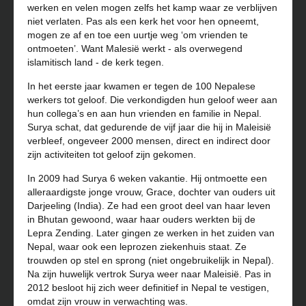
werken en velen mogen zelfs het kamp waar ze verblijven
niet verlaten. Pas als een kerk het voor hen opneemt,
mogen ze af en toe een uurtje weg ‘om vrienden te
ontmoeten’. Want Malesië werkt - als overwegend
islamitisch land - de kerk tegen.
In het eerste jaar kwamen er tegen de 100 Nepalese
werkers tot geloof. Die verkondigden hun geloof weer aan
hun collega’s en aan hun vrienden en familie in Nepal.
Surya schat, dat gedurende de vijf jaar die hij in Maleisië
verbleef, ongeveer 2000 mensen, direct en indirect door
zijn activiteiten tot geloof zijn gekomen.
In 2009 had Surya 6 weken vakantie. Hij ontmoette een
alleraardigste jonge vrouw, Grace, dochter van ouders uit
Darjeeling (India). Ze had een groot deel van haar leven
in Bhutan gewoond, waar haar ouders werkten bij de
Lepra Zending. Later gingen ze werken in het zuiden van
Nepal, waar ook een leprozen ziekenhuis staat. Ze
trouwden op stel en sprong (niet ongebruikelijk in Nepal).
Na zijn huwelijk vertrok Surya weer naar Maleisië. Pas in
2012 besloot hij zich weer definitief in Nepal te vestigen,
omdat zijn vrouw in verwachting was.