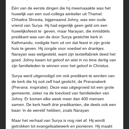
Eén van de eerste dingen die hij meemaaakte was het
huwelijk van een oud-collega winkelier uit Thamel.
Chhattra Shresta, bijgenaamd Johny, was een oude
vriend van Surya. Hij had eigenlijk geen geld om een
huwelijksfeest te geven, maar Narayan, die inmiddels
predikant was van de door Surya gestichte kerk in
Kathmandu, nodigde hem uit om dat feest in zijn grote
huis te geven. Hij zorgde voor voedsel en drankjes.
Narayan was welgesteld, want zijn textielfabriek deed het
goed. Johny kwam tot geloof en wist in no time dertig van
zijn familieleden te winnen voor het geloof in Christus.
Surya werd uitgenodigd om ook predikant te worden van
de kerk die hij ooit zelf had gesticht, de Preranakerk
(Prerana: inspiratie). Deze was uitgegroeid tot een grote
gemeente, zeker na de toevloed van familieleden van
Johny. Er komen elke week meer dan 400 mensen
samen. De kerk heeft drie predikanten, die deels ook een
baan ‘in de wereld’ hebben, zoals Narayan.
Maar het verhaal van Surya is nog niet af. Hij wordt
getrokken tot evangelisatiewerk en pionieren. Hij maakt