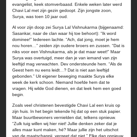
evangelist, keek stomverbaasd. Enkele weken later werd
Chavi Lal met zijn gezin gedoopt. Zijn jongste zoon,
Surya, was toen 10 jaar oud.
Al voor zijn doop zei Surya Lal Vishnukarma (bijgenaamd:
Sasankar, naar de clan waar hij toe behoort): “Ik word
dominee!” Iedereen lachte. “Ach, dat jong, moet je hem
nou horen…” zeiden zijn oudere broers en zussen. “Dat is
niks voor een Vishnukarma, als je dat maar weet!” Maar
Surya was overtuigd, meer dan je van iemand van zijn
leeftijd mag verwachten. Dev ondersteunde hem. “Als de
Geest hem nu eens leidt…? Dat is niet aan leeftijd
gebonden.” Uit eigener beweging maakte Surya elke
week de kerk schoon. Niemand hoefde hem dat te
vragen. Hij wilde God dienen, en dat leek hem een goed
begin.
Zoals veel christenen bevestigde Chavi Lal een kruis op
zijn huis. In het begin tekende hij dat op een stuk papier.
Maar buurtbewoners vernielden dat, telkens opnieuw.
“Zulk tuig willen wij hier niet! Jullie denken zeker dat je
alles maar kunt maken, hé? Maar jullie zijn het uitschot
van de maatschappij, vergeet dat niet.” Elke dag opnieuw