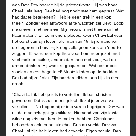
was Dev. Dev hoorde bij de priesterkaste. Hij was hoog.
Chavi Lala laag. Dev had nog nooit met hem gepraat. Wat
had dat te betekenen? “Heb je geen trek in een kop
thee?” Zonder een antwoord af te wachten zei Dev: “Loop
maar even met me mee. Mijn vrouw is net thee aan het
klaarmaken.” En zo in enen, ploeps, kwam Chavi Lal voor
het eerst van zijn leven, als man van 45, bij iemand van
de hogeren in huis. Hij kreeg zelfs geen kans om ‘nee’ te
zeggen. Er werd een kop thee voor hem neergezet, met
veel melk en suiker, anders dan thee met zout, wat de
armen drinken. Hij was erg gespannen. Wat een mooie
stoelen en een hoge tafel! Mooie kleden op de bedden.
Dat had hij zelf niet. Zijn handen trilden toen hij zijn thee
dronk.
“Chavi Lal, ik heb je iets te vertellen. Ik ben christen
geworden. Dat is zo’n mooi geloof. Ik zal je er wat van
vertellen…” Nu begon hij er iets van te begrijpen. Dev was
uit de maatschappij geknikkerd. Niemand van zijn kaste
wilde nog iets met hem te maken hebben. Christenen
behoorden ook tot het uitschot. Dus nu voelde Dev wat
Chavi Lal zijn hele leven had gevoeld. Eigen schuld. Dan