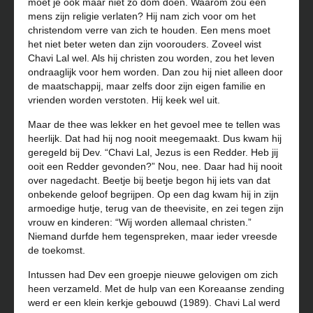
moet je ook maar niet zo dom doen. Waarom zou een
mens zijn religie verlaten? Hij nam zich voor om het
christendom verre van zich te houden. Een mens moet
het niet beter weten dan zijn voorouders. Zoveel wist
Chavi Lal wel. Als hij christen zou worden, zou het leven
ondraaglijk voor hem worden. Dan zou hij niet alleen door
de maatschappij, maar zelfs door zijn eigen familie en
vrienden worden verstoten. Hij keek wel uit.
Maar de thee was lekker en het gevoel mee te tellen was
heerlijk. Dat had hij nog nooit meegemaakt. Dus kwam hij
geregeld bij Dev. “Chavi Lal, Jezus is een Redder. Heb jij
ooit een Redder gevonden?” Nou, nee. Daar had hij nooit
over nagedacht. Beetje bij beetje begon hij iets van dat
onbekende geloof begrijpen. Op een dag kwam hij in zijn
armoedige hutje, terug van de theevisite, en zei tegen zijn
vrouw en kinderen: “Wij worden allemaal christen.”
Niemand durfde hem tegenspreken, maar ieder vreesde
de toekomst.
Intussen had Dev een groepje nieuwe gelovigen om zich
heen verzameld. Met de hulp van een Koreaanse zending
werd er een klein kerkje gebouwd (1989). Chavi Lal werd