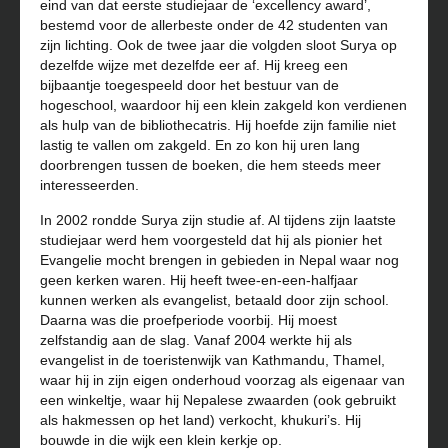
eind van dat eerste studiejaar de ‘excellency award’,
bestemd voor de allerbeste onder de 42 studenten van
zijn lichting. Ook de twee jaar die volgden sloot Surya op
dezelfde wijze met dezelfde eer af. Hij kreeg een
bijbaantje toegespeeld door het bestuur van de
hogeschool, waardoor hij een klein zakgeld kon verdienen
als hulp van de bibliothecatris. Hij hoefde zijn familie niet
lastig te vallen om zakgeld. En zo kon hij uren lang
doorbrengen tussen de boeken, die hem steeds meer
interesseerden.
In 2002 rondde Surya zijn studie af. Al tijdens zijn laatste
studiejaar werd hem voorgesteld dat hij als pionier het
Evangelie mocht brengen in gebieden in Nepal waar nog
geen kerken waren. Hij heeft twee-en-een-halfjaar
kunnen werken als evangelist, betaald door zijn school.
Daarna was die proefperiode voorbij. Hij moest
zelfstandig aan de slag. Vanaf 2004 werkte hij als
evangelist in de toeristenwijk van Kathmandu, Thamel,
waar hij in zijn eigen onderhoud voorzag als eigenaar van
een winkeltje, waar hij Nepalese zwaarden (ook gebruikt
als hakmessen op het land) verkocht, khukuri’s. Hij
bouwde in die wijk een klein kerkje op.