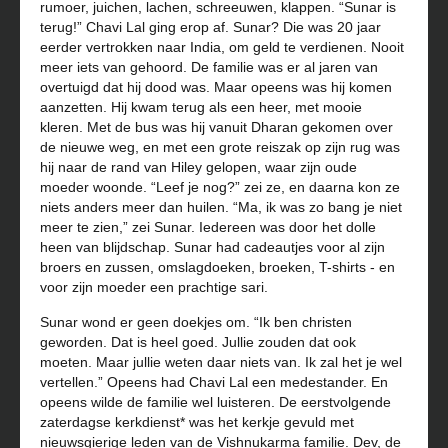
rumoer, juichen, lachen, schreeuwen, klappen. “Sunar is
terug!” Chavi Lal ging erop af. Sunar? Die was 20 jaar
eerder vertrokken naar India, om geld te verdienen. Nooit
meer iets van gehoord. De familie was er al jaren van
overtuigd dat hij dood was. Maar opeens was hij komen
aanzetten. Hij kwam terug als een heer, met mooie
kleren. Met de bus was hij vanuit Dharan gekomen over
de nieuwe weg, en met een grote reiszak op zijn rug was
hij naar de rand van Hiley gelopen, waar zijn oude
moeder woonde. “Leef je nog?” zei ze, en daarna kon ze
niets anders meer dan huilen. “Ma, ik was zo bang je niet
meer te zien,” zei Sunar. Iedereen was door het dolle
heen van blijdschap. Sunar had cadeautjes voor al zijn
broers en zussen, omslagdoeken, broeken, T-shirts - en
voor zijn moeder een prachtige sari.
Sunar wond er geen doekjes om. “Ik ben christen
geworden. Dat is heel goed. Jullie zouden dat ook
moeten. Maar jullie weten daar niets van. Ik zal het je wel
vertellen.” Opeens had Chavi Lal een medestander. En
opeens wilde de familie wel luisteren. De eerstvolgende
zaterdagse kerkdienst* was het kerkje gevuld met
nieuwsgierige leden van de Vishnukarma familie. Dev, de