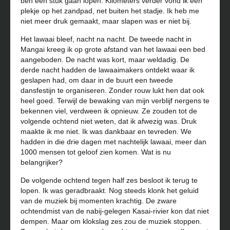
ben een stuk gaan lopen. Kilometers verder vond ik een
plekje op het zandpad, net buiten het stadje. Ik heb me
niet meer druk gemaakt, maar slapen was er niet bij.
Het lawaai bleef, nacht na nacht. De tweede nacht in
Mangai kreeg ik op grote afstand van het lawaai een bed
aangeboden. De nacht was kort, maar weldadig. De
derde nacht hadden de lawaaimakers ontdekt waar ik
geslapen had, om daar in de buurt een tweede
dansfestijn te organiseren. Zonder rouw lukt hen dat ook
heel goed. Terwijl de bewaking van mijn verblijf nergens te
bekennen viel, verdween ik opnieuw. Ze zouden tot de
volgende ochtend niet weten, dat ik afwezig was. Druk
maakte ik me niet. Ik was dankbaar en tevreden. We
hadden in die drie dagen met nachtelijk lawaai, meer dan
1000 mensen tot geloof zien komen. Wat is nu
belangrijker?
De volgende ochtend tegen half zes besloot ik terug te
lopen. Ik was geradbraakt. Nog steeds klonk het geluid
van de muziek bij momenten krachtig. De zware
ochtendmist van de nabij-gelegen Kasai-rivier kon dat niet
dempen. Maar om klokslag zes zou de muziek stoppen.