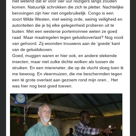
niet wetend dat er voor vier uur reizigers langs zouden
komen. Natuurlijk schrokken die zich te pletter. Nachtelijke
berovingen zijn hier niet ongebruikelijk. Congo is een
soort Wilde Westen, met weinig orde, weinig veiligheid en
autoriteiten die je bij elke gelegenheid proberen uit te
buiten. Met een westerse portemonnee weten ze goed
raad. Maar maatregelen tegen geluidsoverlast? Nog nooit
van gehoord. Zij woonden trouwens aan de ‘goede’ kant
van de geluidsboxen.
Goed, muggen waren er hier ook, en andere stekende
insecten, maar niet zulke dichte wolken als tussen de
struiken. En een miereneter, die op de vlucht sloeg toen ik
me bewoog. En vleermuizen, die me beschermden tegen
een té grote overlast aan gezoem rond mijn oren... Het
was hier nog best goed toeven.