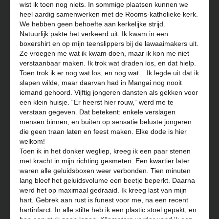
wist ik toen nog niets. In sommige plaatsen kunnen we
heel aardig samenwerken met de Rooms-katholieke kerk.
We hebben geen behoefte aan kerkelijke strijd.
Natuurlijk pakte het verkeerd uit. Ik kwam in een
boxershirt en op mijn teenslippers bij de lawaaimakers uit.
Ze vroegen me wat ik kwam doen, maar ik kon me niet
verstaanbaar maken. Ik trok wat draden los, en dat hielp.
Toen trok ik er nog wat los, en nog wat... Ik legde uit dat ik
slapen wilde, maar daarvan had in Mangai nog nooit
iemand gehoord. Vijftig jongeren dansten als gekken voor
een klein huisje. “Er heerst hier rouw,” werd me te
verstaan gegeven. Dat betekent: enkele verslagen
mensen binnen, en buiten op sensatie beluste jongeren
die geen traan laten en feest maken. Elke dode is hier
welkom!
Toen ik in het donker wegliep, kreeg ik een paar stenen
met kracht in mijn richting gesmeten. Een kwartier later
waren alle geluidsboxen weer verbonden. Tien minuten
lang bleef het geluidsvolume een beetje beperkt. Daarna
werd het op maximaal gedraaid. Ik kreeg last van mijn
hart. Gebrek aan rust is funest voor me, na een recent
hartinfarct. In alle stilte heb ik een plastic stoel gepakt, en