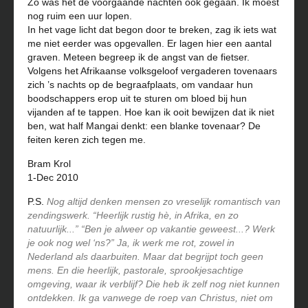
Zo was het de voorgaande nachten ook gegaan. Ik moest
nog ruim een uur lopen.
In het vage licht dat begon door te breken, zag ik iets wat
me niet eerder was opgevallen. Er lagen hier een aantal
graven. Meteen begreep ik de angst van de fietser.
Volgens het Afrikaanse volksgeloof vergaderen tovenaars
zich ’s nachts op de begraafplaats, om vandaar hun
boodschappers erop uit te sturen om bloed bij hun
vijanden af te tappen. Hoe kan ik ooit bewijzen dat ik niet
ben, wat half Mangai denkt: een blanke tovenaar? De
feiten keren zich tegen me.
Bram Krol
1-Dec 2010
P.S.
Nog altijd denken mensen zo vreselijk romantisch van
zendingswerk. “Heerlijk rustig hè, in Afrika, en zo
natuurlijk...” “Ben je alweer op vakantie geweest...? Werk
je ook nog wel ‘ns?” Ja, ik werk me rot, zowel in
Nederland als daarbuiten. Maar dat begrijpt toch geen
mens. En die heerlijk, pastorale, sprookjesachtige
omgeving, waar ik verblijf? Die heb ik zelf nog niet kunnen
ontdekken. Ik ga vanwege de roep van Christus, niet om