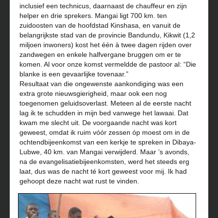
inclusief een technicus, daarnaast de chauffeur en zijn
helper en drie sprekers. Mangai ligt 700 km. ten
zuidoosten van de hoofdstad Kinshasa, en vanuit de
belangrijkste stad van de provincie Bandundu, Kikwit (1,2
miljoen inwoners) kost het één à twee dagen rijden over
zandwegen en enkele halfvergane bruggen om er te
komen. Al voor onze komst vermeldde de pastoor al: “Die
blanke is een gevaarlijke tovenaar.”
Resultaat van die ongewenste aankondiging was een
extra grote nieuwsgierigheid, maar ook een nog
toegenomen geluidsoverlast. Meteen al de eerste nacht
lag ik te schudden in mijn bed vanwege het lawaai. Dat
kwam me slecht uit. De voorgaande nacht was kort
geweest, omdat ik ruim vóór zessen óp moest om in de
ochtendbijeenkomst van een kerkje te spreken in Dibaya-
Lubwe, 40 km. van Mangai verwijderd. Maar ’s avonds,
na de evangelisatiebijeenkomsten, werd het steeds erg
laat, dus was de nacht té kort geweest voor mij. Ik had
gehoopt deze nacht wat rust te vinden.