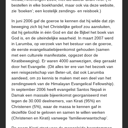
bestellen in elke boekhandel, maar ook via deze website,
zie ‘boeken’; een kostelijk zendings- en reisboek.)
In juni 2006 gaf de goeroe te kennen dat hij wilde dat zijn
beweging zich bij het Christelijke geloof zou aansluiten,
dat hij geloofde in één God en dat de Bijbel het boek van
God is, en de uiteindelijke waarheid. In maart 2007 werd
in Larumba, op verzoek van het bestuur van de goeroe,
de eerste evangelisatiebijeenkomst gehouden (samen
met een culturele manifestatie, opgezet door de
Kiratibeweging). Er waren 4000 aanwezigen, diep geraakt
door het Evangelie. (Dit alles ter ere van het bezoek van
een reisgezelschap van Beter-uit, dat ook Larumba
aandeed, om zo kennis te maken met een deel van het
zendingswerk van de Himalayan Evangelical Fellowship).
In september 2006 heeft evangelist Santos Nepali in
Damak een massale bijeenkomst georganiseerd met
tegen de 30.000 deelnemers, van Kirati (95%) en
Christenen (5%), waar de massa te kennen gaf in
dezelfde God te geloven en samen te willen werken
(Christenen en Kirati) vanwege ‘familieverwantschap’.