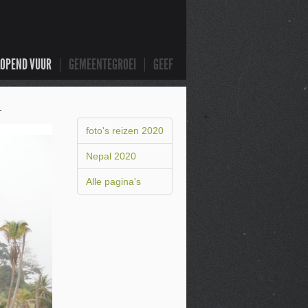
LOPEND VUUR
GEMEENTEGROEI
GEEF
.
foto's reizen 2020
Nepal 2020
Alle pagina's